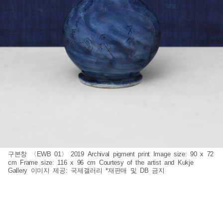
구본창 〈EWB 01〉 2019 Archival pigment print Image size: 90 x 72
cm Frame size: 116 x 96 cm Courtesy of the artist and Kukje
Gallery 이미지 제공: 국제갤러리 *재판매 및 DB 금지