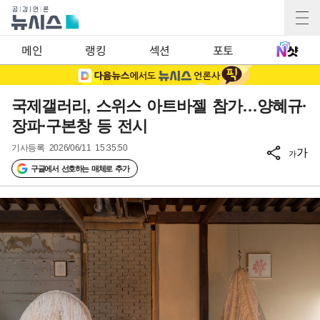
메인
랭킹
섹션
포토
국제갤러리, 스위스 아트바젤 참가…양혜규·
장파·구본창 등 전시
기사등록
2026/06/11 15:35:50
가
가
구글에서 선호하는 매체로 추가