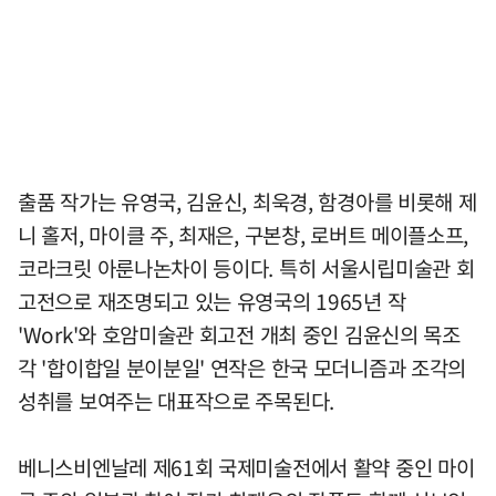
출품 작가는 유영국, 김윤신, 최욱경, 함경아를 비롯해 제
니 홀저, 마이클 주, 최재은, 구본창, 로버트 메이플소프,
코라크릿 아룬나논차이 등이다. 특히 서울시립미술관 회
고전으로 재조명되고 있는 유영국의 1965년 작
'Work'와 호암미술관 회고전 개최 중인 김윤신의 목조
각 '합이합일 분이분일' 연작은 한국 모더니즘과 조각의
성취를 보여주는 대표작으로 주목된다.
베니스비엔날레 제61회 국제미술전에서 활약 중인 마이