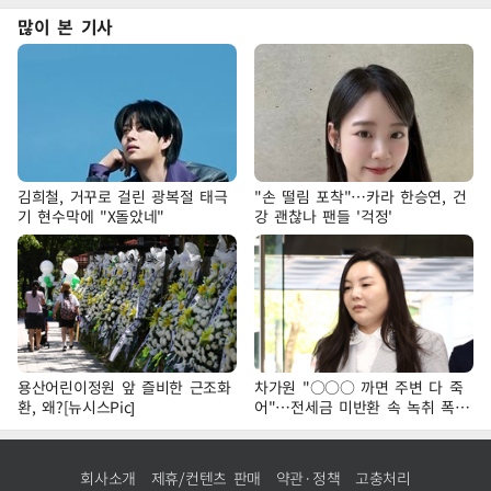
많이 본 기사
김희철, 거꾸로 걸린 광복절 태극
"손 떨림 포착"…카라 한승연, 건
기 현수막에 "X돌았네"
강 괜찮나 팬들 '걱정'
용산어린이정원 앞 즐비한 근조화
차가원 "○○○ 까면 주변 다 죽
환, 왜?[뉴시스Pic]
어"…전세금 미반환 속 녹취 폭로
파장
회사소개
제휴/컨텐츠 판매
약관·정책
고충처리