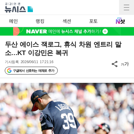
메인
랭킹
섹션
포토
두산 에이스 잭로그, 휴식 차원 엔트리 말
소…KT 이강민은 복귀
기사등록
2026/06/11 17:21:16
가
가
구글에서 선호하는 매체로 추가