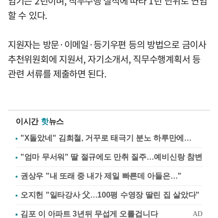
임기는 2년이며, 직무수행 실적에 따라 1년 단위로 연임
할 수 있다.
지원자는 방문·이메일·등기우편 등의 방법으로 금이사
추천위원회에 지원서, 자기소개서, 직무수행계획서 등
관련 서류를 제출하면 된다.
이시간
핫
뉴스
"X돌았네" 김희철, 거꾸로 태극기 분노 하루만에…
"엄마 무서워" 딸 절규에도 만취 질주…예비신랑 참변
권상우 "내 또래 중 내가 제일 빠른데 아들은…"
오지헌 "일타강사 父…100평 수영장 딸린 집 살았다"