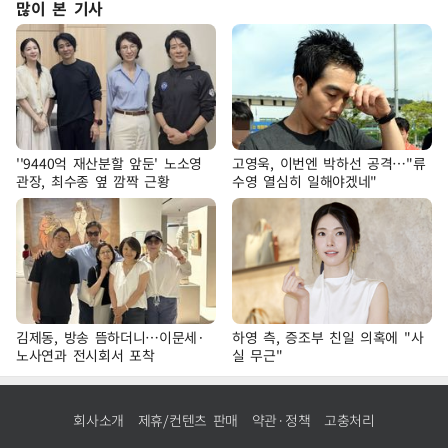
많이 본 기사
''9440억 재산분할 앞둔' 노소영
고영욱, 이번엔 박하선 공격…"류
관장, 최수종 옆 깜짝 근황
수영 열심히 일해야겠네"
김제동, 방송 뜸하더니…이문세·
하영 측, 증조부 친일 의혹에 "사
노사연과 전시회서 포착
실 무근"
회사소개
제휴/컨텐츠 판매
약관·정책
고충처리