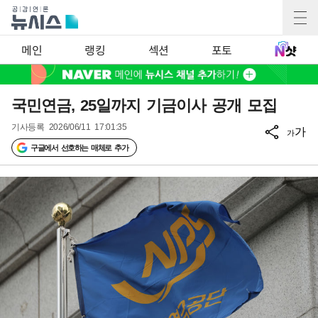
메인
랭킹
섹션
포토
국민연금, 25일까지 기금이사 공개 모집
기사등록
2026/06/11 17:01:35
가
가
구글에서 선호하는 매체로 추가