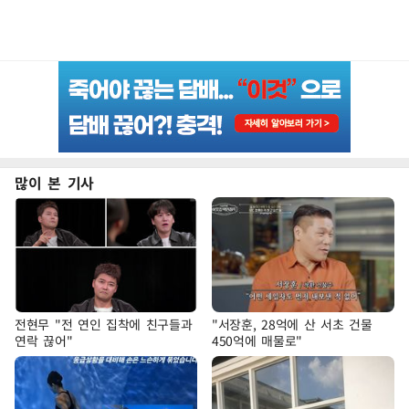
많이 본 기사
전현무 "전 연인 집착에 친구들과
"서장훈, 28억에 산 서초 건물
연락 끊어"
450억에 매물로"