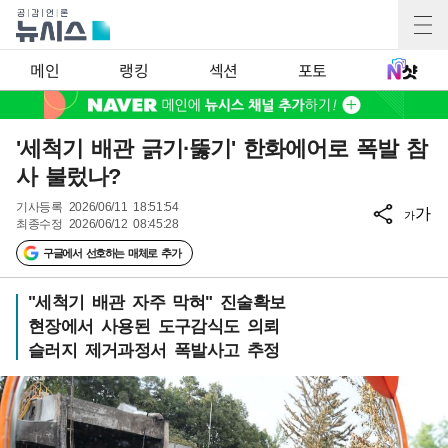
메인
랭킹
섹션
포토
'세척기 배관 긁기·뚫기' 한화에어로 폭발 참
사 불렀나?
기사등록
2026/06/11 18:51:54
가
가
최종수정
2026/06/12 08:45:28
구글에서 선호하는 매체로 추가
"세척기 배관 자주 막혀" 진술확보
현장에서 사용된 도구감식도 의뢰
슬러지 제거과정서 폭발사고 추정