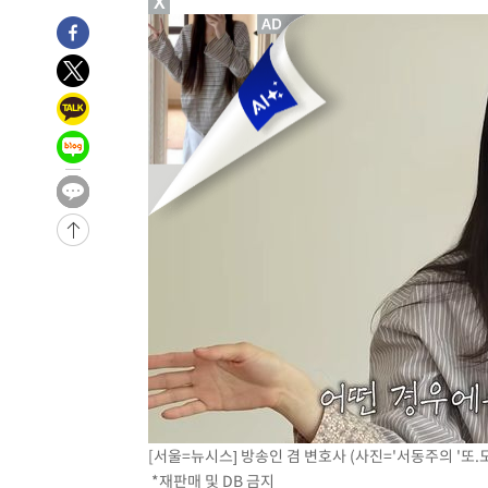
X
3시간 전 >
내일까지 39도 '펄펄'…기상청 "태풍 지나며 폭염 잠시 꺾인
-26574초 전 >
'월드컵 탈락 후폭풍' 축구협회…11시간 걸린 초유의 압
합)
-26010초 전 >
[속보] 뉴욕증시, 혼조 출발…나스닥 0.3%↓, 다우 0.1
-24803초 전 >
축구협회, 15년 전 심판 성 접대 파문에 "현재는 내부 지
-23488초 전 >
경찰, '홍명보는 2순위' 결론냈던 스포츠윤리센터도 압
-9084초 전 >
[속보]합참 "北 발사체는 단거리탄도미사일…감시·경계태
-8832초 전 >
日방위성, 北이 동해로 쏜 발사체는 탄도미사일 가능성
-7262초 전 >
[속보] SKT, 에이닷 서비스 장애 발생…"원인 파악 중"
-6668초 전 >
[속보]합참 "북, 동해상으로 미상 발사체 발사"
-6064초 전 >
'낮 최고 39도' 불볕더위…한밤 열대야도 계속[내일날씨]
-6023초 전 >
[속보]7~9일 프로야구 3연전도 폭염 취소…11일 재개
-5685초 전 >
"韓 외환시장 개입 관측 배경엔 美의 대한국 무역적자 있어
-5512초 전 >
'월드컵 탈락 후폭풍' 축구협회…초유의 압수수색에 '충격
-5352초 전 >
서울 낮 37.9도, 올여름 최고치 경신…영등포 순간 '40도'
-4914초 전 >
[속보]종합특검, 대검 추가 압수수색…내란 중요임무종사 
[서울=뉴시스] 방송인 겸 변호사 (사진='서동주의 '또.도.동
*재판매 및 DB 금지
-1009초 전 >
[속보]코스닥, 800p 회복…0.26% 오른 801.67 마감