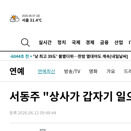
-23468초 전 >
경찰, '홍명보는 2순위' 결론냈던 스포츠윤리센터도 압
-9064초 전 >
[속보]합참 "北 발사체는 단거리탄도미사일…감시·경계태
2026.08.07 (금)
서울 31.4℃
-8812초 전 >
日방위성, 北이 동해로 쏜 발사체는 탄도미사일 가능성
-7242초 전 >
[속보] SKT, 에이닷 서비스 장애 발생…"원인 파악 중"
-6648초 전 >
[속보]합참 "북, 동해상으로 미상 발사체 발사"
실시간
정치
국제
경제
금융
산업
-6044초 전 >
'낮 최고 39도' 불볕더위…한밤 열대야도 계속[내일날씨]
-6003초 전 >
[속보]7~9일 프로야구 3연전도 폭염 취소…11일 재개
-5665초 전 >
"韓 외환시장 개입 관측 배경엔 美의 대한국 무역적자 있어
연예
연예최신
방송/TV
영화
가요
드
-5492초 전 >
'월드컵 탈락 후폭풍' 축구협회…초유의 압수수색에 '충격
-5332초 전 >
서울 낮 37.9도, 올여름 최고치 경신…영등포 순간 '40도'
-4894초 전 >
[속보]종합특검, 대검 추가 압수수색…내란 중요임무종사 
서동주 "상사가 갑자기 
-989초 전 >
[속보]코스닥, 800p 회복…0.26% 오른 801.67 마감
-919초 전 >
[속보]코스피, 301.88포인트(4.58%) 내린 6296.38 마감
등록 2026.06.12 09:48:44
-784초 전 >
[속보]원·달러 환율, 0.7원 내린 1423.8원 마감
26분 전 >
"여기 떨어졌다"…다누리, 스페이스X 로켓 달 충돌 흔적 포착
1시간 전 >
손흥민, 5경기 연속골 실패…LAFC는 승부차기 끝 과달라하라