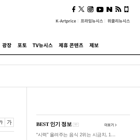
의견, 국토부·LH에 충실히
전달할 것"
K-Artprice
프라임뉴시스
위클리뉴시스
광장
포토
TV뉴시스
제휴 콘텐츠
제보