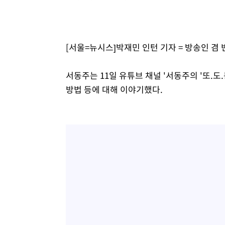
-939초 전 >
[속보]코스피, 301.88포인트(4.58%) 내린 6296.38 마감
-804초 전 >
[속보]원·달러 환율, 0.7원 내린 1423.8원 마감
26분 전 >
"여기 떨어졌다"…다누리, 스페이스X 로켓 달 충돌 흔적 포착
[서울=뉴시스]박재민 인턴 기자 = 방송인 겸
1시간 전 >
손흥민, 5경기 연속골 실패…LAFC는 승부차기 끝 과달라하라
3시간 전 >
내일까지 39도 '펄펄'…기상청 "태풍 지나며 폭염 잠시 꺾인
서동주는 11일 유튜브 채널 '서동주의 '또.
방법 등에 대해 이야기했다.