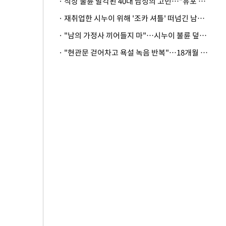
· 직장 불륜 발각된 40대 남성의 고민…"유포 동료 명예훼손·협박죄 고소 가능할까"
· 재취업한 시누이 위해 '조카 셔틀' 떠넘긴 남편…아내 "난 못한다"
· "남의 가정사 끼어들지 마"…시누이 불륜 덮으려는 남편에 억울한 아내
· "현관문 걷어차고 욕설 녹음 반복"…18개월 아기 키우는 집 뒤흔든 '앞집의 비극'