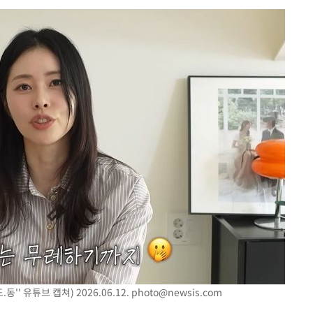
다"
수수색(종
4%↑
침 준수"
수수색
세 강화"
"
·당황'
혐의
'' 유튜브 캡쳐) 2026.06.12.
photo@newsis.com