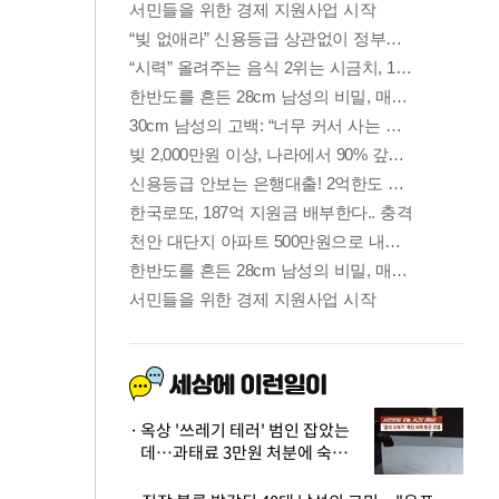
옥상 '쓰레기 테러' 범인 잡았는
데…과태료 3만원 처분에 숙박업
주 허탈