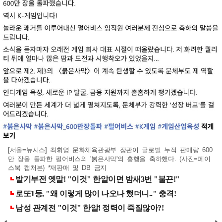
[서울=뉴시스] 최휘영 문화체육관광부 장관이 글로벌 누적 판매량 600
만 장을 돌파한 펄어비스의 '붉은사막'의 흥행을 축하했다. (사진=페이
스북 캡처본) *재판매 및 DB 금지