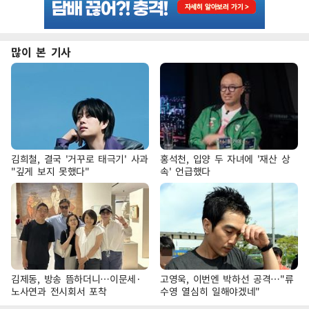
많이 본 기사
김희철, 결국 '거꾸로 태극기' 사과
홍석천, 입양 두 자녀에 '재산 상
"깊게 보지 못했다"
속' 언급했다
김제동, 방송 뜸하더니…이문세·
고영욱, 이번엔 박하선 공격…"류
노사연과 전시회서 포착
수영 열심히 일해야겠네"