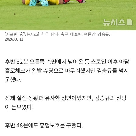
[사포판=AP/뉴시스] 한국 남자 축구 대표팀 수문장 김승규.
2026.06.11.
후반 32분 오른쪽 측면에서 넘어온 롱 스로인 이후 아담
흘로체크가 왼발 슈팅으로 마무리했지만 김승규를 넘지
못했다.
선제 실점 상황과 유사한 장면이었지만, 김승규의 선방
이 돋보였다.
후반 48분에도 홍명보호를 구했다.