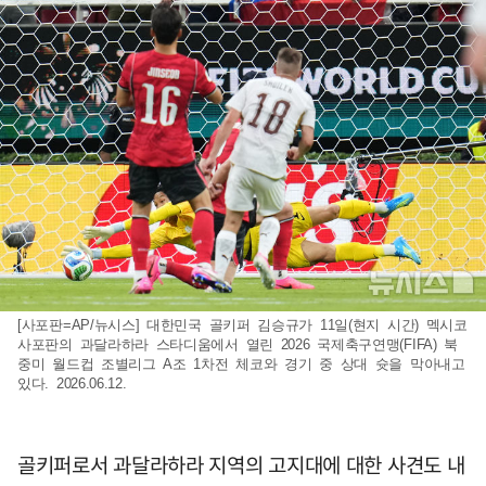
[사포판=AP/뉴시스] 대한민국 골키퍼 김승규가 11일(현지 시간) 멕시코
사포판의 과달라하라 스타디움에서 열린 2026 국제축구연맹(FIFA) 북
중미 월드컵 조별리그 A조 1차전 체코와 경기 중 상대 슛을 막아내고
있다. 2026.06.12.
골키퍼로서 과달라하라 지역의 고지대에 대한 사견도 내