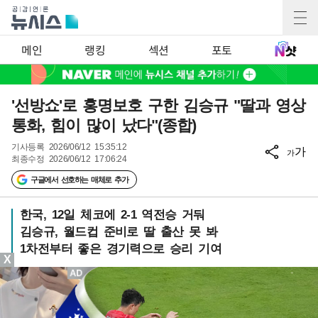
메인
랭킹
섹션
포토
'선방쇼'로 홍명보호 구한 김승규 "딸과 영상
통화, 힘이 많이 났다"(종합)
기사등록
2026/06/12 15:35:12
가
가
최종수정
2026/06/12 17:06:24
구글에서 선호하는 매체로 추가
한국, 12일 체코에 2-1 역전승 거둬
김승규, 월드컵 준비로 딸 출산 못 봐
1차전부터 좋은 경기력으로 승리 기여
X