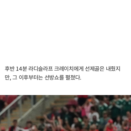
후반 14분 라디슬라프 크레이치에게 선제골은 내줬지
만, 그 이후부터는 선방쇼를 펼쳤다.