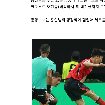
크로스로 오현규(베식타시)의 역전골까지 도
홍명보호는 황인범의 맹활약에 힘입어 체코를 