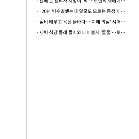
· 엘베 문 열리자 지팡이 '퍽'…노인의 택배기사 폭행 이유
· "20년 병수발했는데 얼굴도 모르는 동생이 유산 절반을"…배다른 형제 상속권 있을까
· 냄비 태우고 욕실 물바다…'치매 의심' 시어머니 검사 권유했다가 '날벼락'
· 새벽 식당 몰래 들어와 테이블서 '쿨쿨'…토사물 남기고 사라진 남성