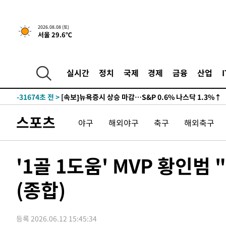
2026.08.08 (토)
서울 29.6℃
실시간
정치
국제
경제
금융
산업
-31674초 전 >
[속보]뉴욕증시 상승 마감…S&P 0.6% 나스닥 1.3%↑
스포츠
야구
해외야구
축구
해외축구
'1골 1도움' MVP 황인범
(종합)
등록 2026.06.12 15:45:34