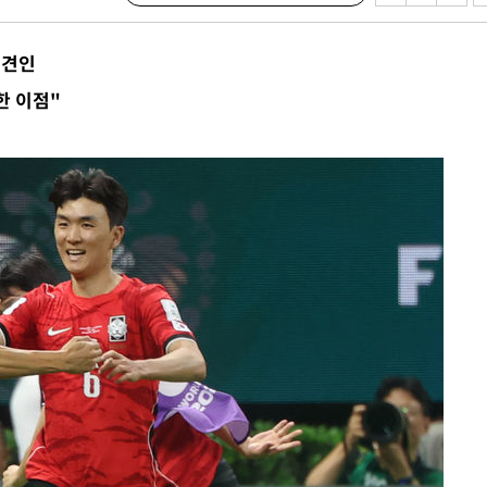
 견인
한 이점"