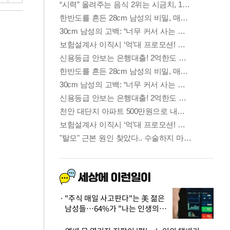
"주식 매일 사고판다"는 美 젊은
남성들…64%가 "나는 인생의
패배자“