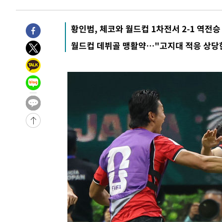
황인범, 체코와 월드컵 1차전서 2-1 역전승
월드컵 데뷔골 맹활약…"고지대 적응 상당