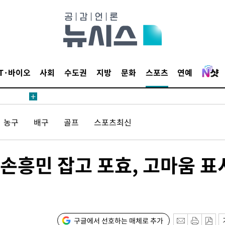
IT·바이오
사회
수도권
지방
문화
스포츠
연예
농구
배구
골프
스포츠최신
 "손흥민 잡고 포효, 고마움 표
구글에서 선호하는 매체로 추가