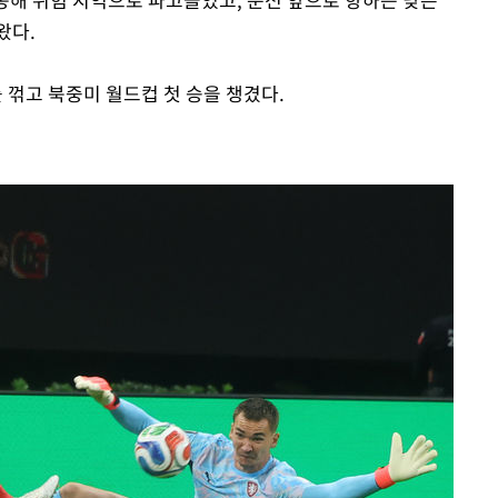
왔다.
꺾고 북중미 월드컵 첫 승을 챙겼다.