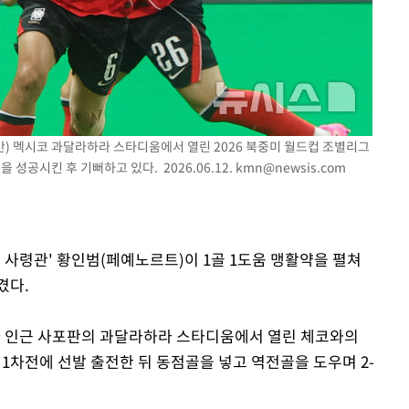
시간) 멕시코 과달라하라 스타디움에서 열린 2026 북중미 월드컵 조별리그
성공시킨 후 기뻐하고 있다. 2026.06.12.
kmn@newsis.com
원 사령관' 황인범(페예노르트)이 1골 1도움 맹활약을 펼쳐
겼다.
라 인근 사포판의 과달라하라 스타디움에서 열린 체코와의
조 1차전에 선발 출전한 뒤 동점골을 넣고 역전골을 도우며 2-