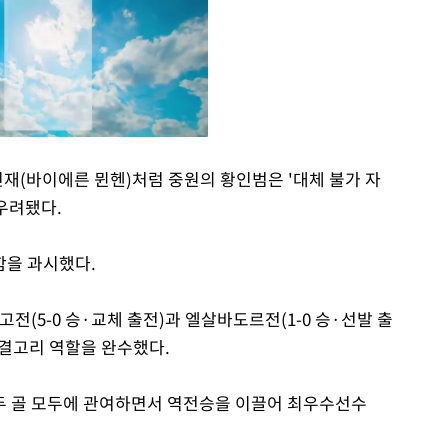
민재(바이에른 뮌헨)처럼 중원의 황인범은 '대체 불가 자
 우려됐다.
Mute
함을 과시했다.
5-0 승·교체 출전)과 엘살바도르전(1-0 승·선발 출
결고리 역할을 완수했다.
두 골 모두에 관여하면서 역전승을 이끌어 최우수선수