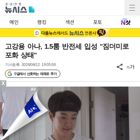
메인
랭킹
섹션
포토
고강용 아나, 1.5룸 반전세 입성 "짐더미로
포화 상태"
기사등록
2026/06/12 19:05:00
가
가
구글에서 선호하는 매체로 추가
X