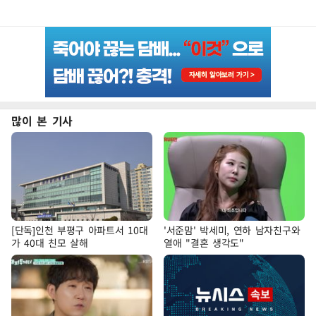
많이 본 기사
[단독]인천 부평구 아파트서 10대
'서준맘' 박세미, 연하 남자친구와
가 40대 친모 살해
열애 "결혼 생각도"