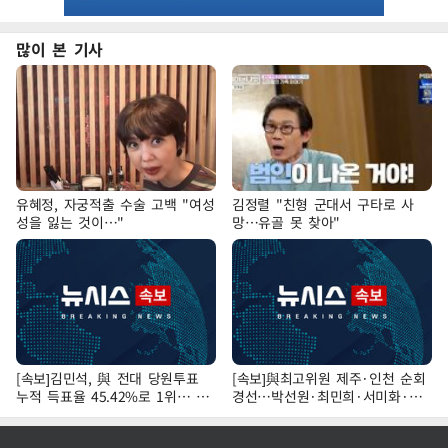
많이 본 기사
유혜정, 자궁적출 수술 고백 "여성
김정렬 "친형 군대서 구타로 사
성을 잃는 것이…"
망…유골 못 찾아"
[속보]김민석, 與 전대 당원투표
[속보]與최고위원 제주·인천 순회
누적 득표율 45.42%로 1위… 정
경선…박선원·최민희·서미화·한
청래 44.56%
민수·김용 순