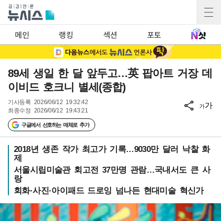
메인
랭킹
섹션
포토
89세 생일 한 달 앞두고…英 팝아트 거장 데
이비드 호크니 별세(종합)
기사등록
2026/06/12 19:32:42
가
가
최종수정
2026/06/12 19:43:21
구글에서 선호하는 매체로 추가
2018년 생존 작가 최고가 기록…9030만 달러 낙찰 화
제
서울시립미술관 회고전 37만명 관람…국내서도 큰 사
랑
회화·사진·아이패드 드로잉 넘나든 현대미술 혁신가