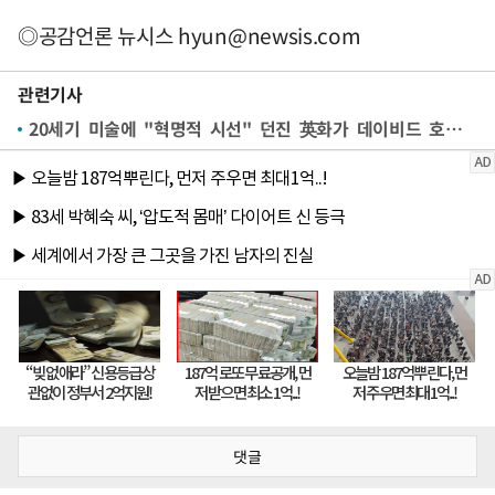
◎공감언론 뉴시스
hyun@newsis.com
관련기사
20세기 미술에 "혁명적 시선" 던진 英화가 데이비드 호크니 타계…향년 88세
댓글