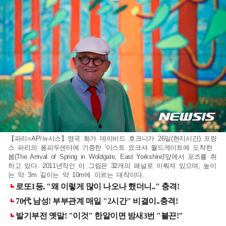
【파리=AP/뉴시스】영국 화가 데이비드 호크니가 26일(현지시간) 프랑
스 파리의 퐁피두센터에 기증한 '이스트 요크셔 월드게이트에 도착한
봄(The Arrival of Spring in Woldgate, East Yorkshire)'앞에서 포즈를 취
하고 있다. 2011년작인 이 그림은 32개의 패널로 이뤄져 있으며, 높이
는 약 3m 길이는 약 10m에 이르는 대작이다.