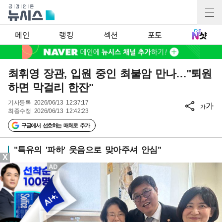
메인
랭킹
섹션
포토
최휘영 장관, 입원 중인 최불암 만나…"퇴원
하면 막걸리 한잔"
기사등록
2026/06/13 12:37:17
가
가
최종수정
2026/06/13 12:42:23
구글에서 선호하는 매체로 추가
"특유의 '파하' 웃음으로 맞아주셔 안심"
X