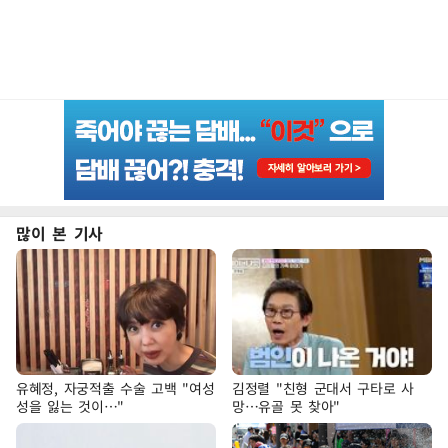
많이 본 기사
유혜정, 자궁적출 수술 고백 "여성
김정렬 "친형 군대서 구타로 사
성을 잃는 것이…"
망…유골 못 찾아"