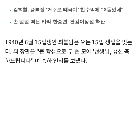
김희철, 광복절 '거꾸로 태극기' 현수막에 "X돌았네"
손 덜덜 떠는 카라 한승연, 건강이상설 확산
1940년 6월 15일생인 최불암은 오는 15일 생일을 맞는
다. 최 장관은 "큰 함성으로 두 손 모아 '선생님, 생신 축
하드립니다'"며 축하 인사를 보냈다.