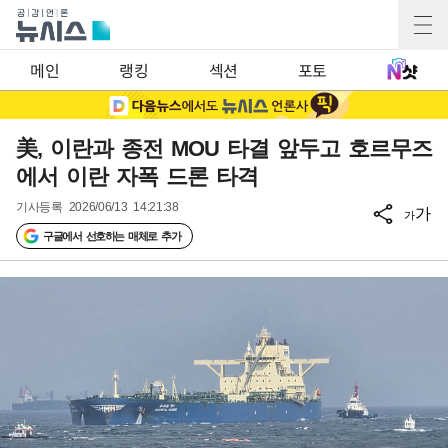
메인
랭킹
섹션
포토
美, 이란과 종전 MOU 타결 앞두고 호르무즈
에서 이란 자폭 드론 타격
기사등록
2026/06/13 14:21:38
가
가
구글에서 선호하는 매체로 추가