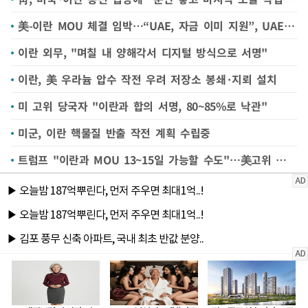
美-이란 MOU 체결 임박…“UAE, 자금 이미 지원”, UAE는 부인
이란 외무, "며칠 내 양해각서 디지털 방식으로 서명"
이란, 美 우라늄 압수 작전 우려 저장소 봉쇄·지뢰 설치
미 고위 당국자 "이란과 합의 서명, 80~85%로 낙관"
미군, 이란 핵물질 반출 작전 계획 수립중
트럼프 "이란과 MOU 13~15일 가능할 수도"…美고위 관계자 "가능성 80%"