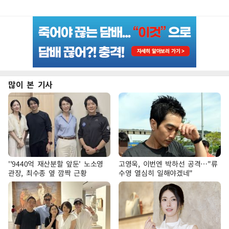
많이 본 기사
''9440억 재산분할 앞둔' 노소영
고영욱, 이번엔 박하선 공격…"류
관장, 최수종 옆 깜짝 근황
수영 열심히 일해야겠네"