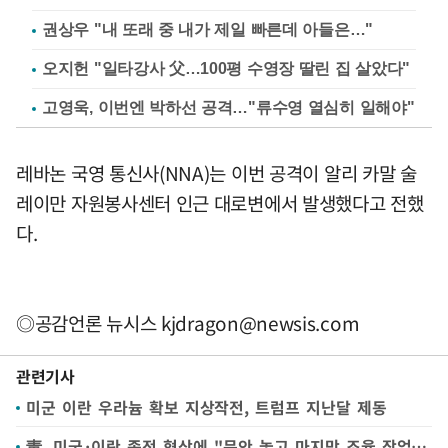
권상우 "내 또래 중 내가 제일 빠른데 아들은…"
오지헌 "일타강사 父…100평 수영장 딸린 집 살았다"
고영욱, 이번엔 박하선 공격…"류수영 열심히 일해야"
레바논 국영 통신사(NNA)는 이번 공격이 알리 카말 술
레이만 자원봉사센터 인근 대로변에서 발생했다고 전했
다.
◎공감언론 뉴시스
kjdragon@newsis.com
관련기사
미군 이란 우라늄 확보 지상작전, 트럼프 지난달 제동
靑, 미국·이란 종전 협상에 "문안 놓고 마지막 조율 작업 하는듯"