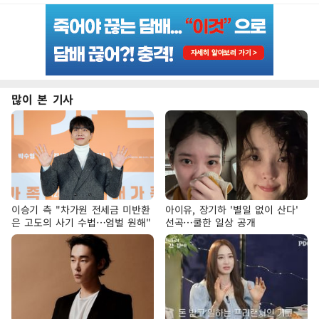
많이 본 기사
이승기 측 "차가원 전세금 미반환
아이유, 장기하 '별일 없이 산다'
은 고도의 사기 수법…엄벌 원해"
선곡…쿨한 일상 공개