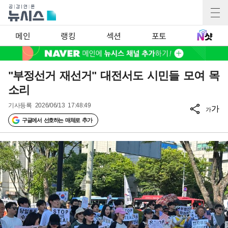
메인
랭킹
섹션
포토
"부정선거 재선거" 대전서도 시민들 모여 목
소리
기사등록
2026/06/13 17:48:49
가
가
구글에서 선호하는 매체로 추가