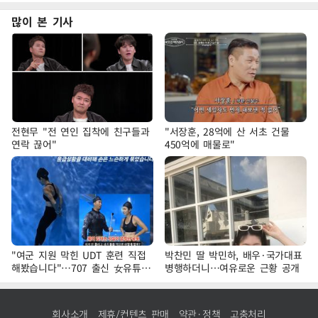
많이 본 기사
전현무 "전 연인 집착에 친구들과
"서장훈, 28억에 산 서초 건물
연락 끊어"
450억에 매물로"
"여군 지원 막힌 UDT 훈련 직접
박찬민 딸 박민하, 배우·국가대표
해봤습니다"…707 출신 女유튜버
병행하더니…여유로운 근황 공개
'완벽 소화'
회사소개
제휴/컨텐츠 판매
약관·정책
고충처리