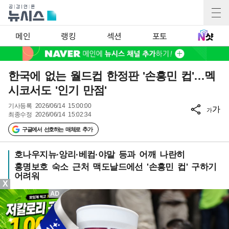
메인
랭킹
섹션
포토
한국에 없는 월드컵 한정판 '손흥민 컵'…멕
시코서도 '인기 만점'
기사등록
2026/06/14 15:00:00
가
가
최종수정
2026/06/14 15:02:34
구글에서 선호하는 매체로 추가
호나우지뉴·앙리·베컴·야말 등과 어깨 나란히
홍명보호 숙소 근처 맥도날드에선 '손흥민 컵' 구하기
어려워
X