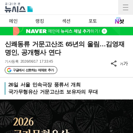
메인
랭킹
섹션
포토
신쾌동류 거문고산조 65년의 울림…김영재
명인, 공개행사 연다
기사등록
2026/06/17 17:33:45
가
가
구글에서 선호하는 매체로 추가
26일 서울 민속극장 풍류서 개최
국가무형유산 거문고산조 보유자의 무대