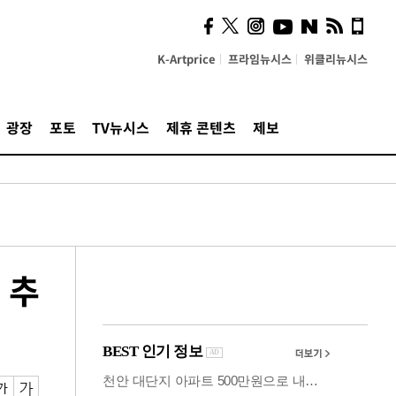
사이 해답 찾았죠"…알을
깨고 나온 '초자아'
K-Artprice
프라임뉴시스
위클리뉴시스
광장
포토
TV뉴시스
제휴 콘텐츠
제보
 추