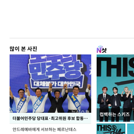
많이 본 사진
컴백하는 스키즈
이 대통령, 국가
더불어민주당 당대표·최고위원 후보 합동연설회
가 책임지고 치유
안드레예바에게 서브하는 페르난데스