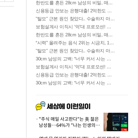
"주식 매일 사고판다"는 美 젊은
남성들…64%가 "나는 인생의
패배자“