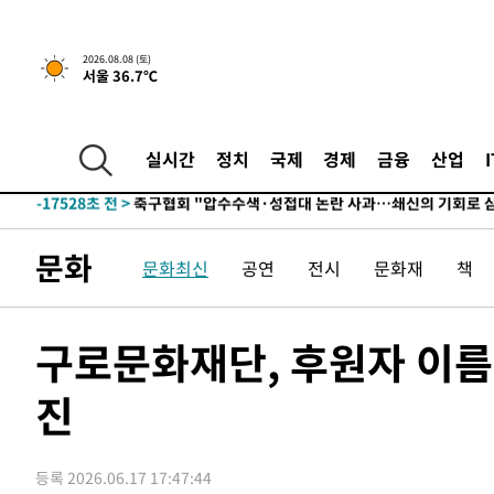
-29643초 전 >
백운산서 80년근 천종산삼 9뿌리 발견…감정가 1.3억원
-27353초 전 >
선재도서 해루질 나섰다 실종 60대, 닷새 만에 숨진 채 발
2026.08.08 (토)
서울 36.7℃
-24887초 전 >
남자 농구, 나고야 아시안게임서 '홈팀' 일본과 한일전
-24263초 전 >
여수 오동도 해상서 모터보트 전복…1명 사망·1명 실종
-20490초 전 >
극한폭염 한풀 꺾이지만…'낮 최고 35도' 무더위, 열대야
실시간
정치
국제
경제
금융
산업
주 날씨]
-17508초 전 >
축구협회 "압수수색·성접대 논란 사과…쇄신의 기회로 
-16025초 전 >
[속보]'압수수색·성접대 논란' 축구협회 "실망과 걱정 
송"
-4646초 전 >
'최고 37도' 폭염 지속…강원동해안 최대 150㎜ 비
문화
문화최신
공연
전시
문화재
책
37분 전 >
[속보]뉴욕증시 상승 마감…S&P 0.6% 나스닥 1.3%↑
-29663초 전 >
백운산서 80년근 천종산삼 9뿌리 발견…감정가 1.3억원
-27373초 전 >
선재도서 해루질 나섰다 실종 60대, 닷새 만에 숨진 채 발
구로문화재단, 후원자 이름
-24907초 전 >
남자 농구, 나고야 아시안게임서 '홈팀' 일본과 한일전
진
-24283초 전 >
여수 오동도 해상서 모터보트 전복…1명 사망·1명 실종
-20510초 전 >
극한폭염 한풀 꺾이지만…'낮 최고 35도' 무더위, 열대야
주 날씨]
-17528초 전 >
축구협회 "압수수색·성접대 논란 사과…쇄신의 기회로 
등록 2026.06.17 17:47:44
-16045초 전 >
[속보]'압수수색·성접대 논란' 축구협회 "실망과 걱정 