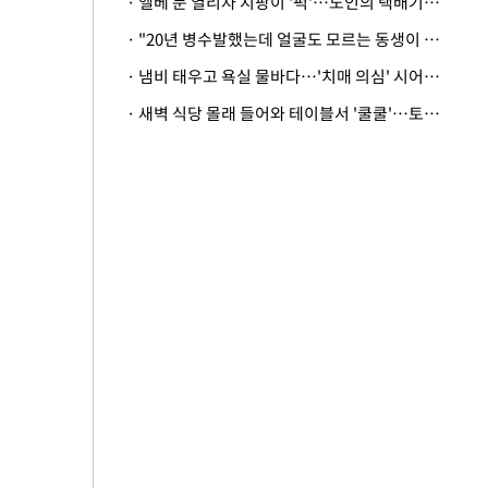
· 엘베 문 열리자 지팡이 '퍽'…노인의 택배기사 폭행 이유
· "20년 병수발했는데 얼굴도 모르는 동생이 유산 절반을"…배다른 형제 상속권 있을까
· 냄비 태우고 욕실 물바다…'치매 의심' 시어머니 검사 권유했다가 '날벼락'
· 새벽 식당 몰래 들어와 테이블서 '쿨쿨'…토사물 남기고 사라진 남성