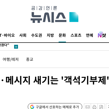
견
 계속[다음
IT·바이오
사회
수도권
지방
문화
스포츠
연예
삼겠다"
안겨드려 죄
여행/레저
종교
견
·메시지 새기는 '객석기부제'
 계속[다음
삼겠다"
구글에서 선호하는 매체로 추가
안겨드려 죄