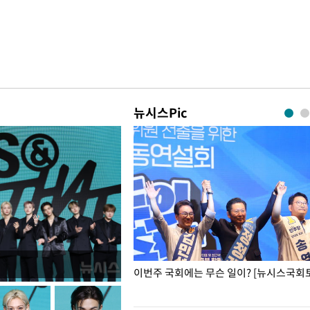
뉴시스Pic
폭력 피해자에 위로·사과…"국가
이번주 국회에는 무슨 일이? [뉴시스국회토
"