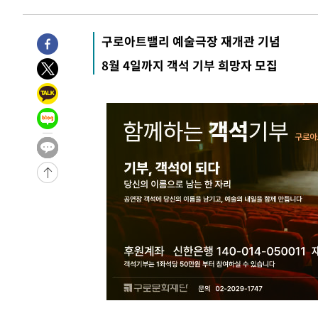
송"
-4666초 전 >
'최고 37도' 폭염 지속…강원동해안 최대 150㎜ 비
36분 전 >
[속보]뉴욕증시 상승 마감…S&P 0.6% 나스닥 1.3%↑
구로아트밸리 예술극장 재개관 기념
8월 4일까지 객석 기부 희망자 모집