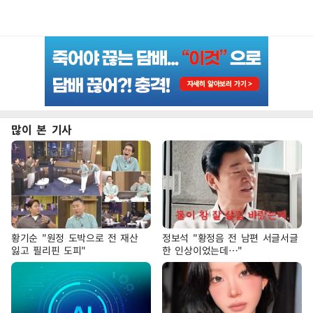
많이 본 기사
황기순 "원정 도박으로 전 재산
정보석 "황정음 전 남편 서글서글
잃고 필리핀 도피"
한 인상이었는데…"