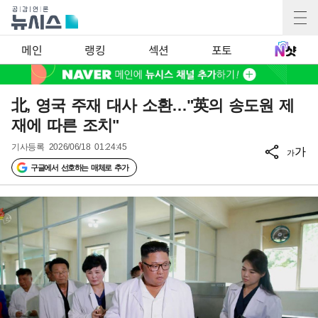
메인
랭킹
섹션
포토
北, 영국 주재 대사 소환…"英의 송도원 제
재에 따른 조치"
기사등록
2026/06/18 01:24:45
가
가
구글에서 선호하는 매체로 추가