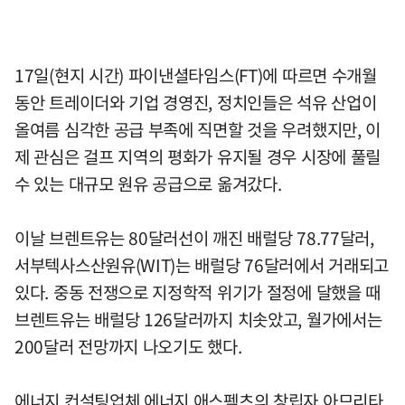
17일(현지 시간) 파이낸셜타임스(FT)에 따르면 수개월
동안 트레이더와 기업 경영진, 정치인들은 석유 산업이
올여름 심각한 공급 부족에 직면할 것을 우려했지만, 이
제 관심은 걸프 지역의 평화가 유지될 경우 시장에 풀릴
수 있는 대규모 원유 공급으로 옮겨갔다.
이날 브렌트유는 80달러선이 깨진 배럴당 78.77달러,
서부텍사스산원유(WIT)는 배럴당 76달러에서 거래되고
있다. 중동 전쟁으로 지정학적 위기가 절정에 달했을 때
브렌트유는 배럴당 126달러까지 치솟았고, 월가에서는
200달러 전망까지 나오기도 했다.
에너지 컨설팅업체 에너지 애스펙츠의 창립자 아므리타