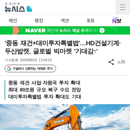
메인
랭킹
섹션
포토
'중동 재건+대미투자특별법'…HD건설기계·
두산밥캣, 글로벌 빅마켓 '기대감↑'
기사등록
2026/06/18 13:49:53
가
가
구글에서 선호하는 매체로 추가
중동 재건 사업·자원국 투자 확대
최대 80조원 규모 복구 수요 전망
대미투자특별법 투자 확대도 기대