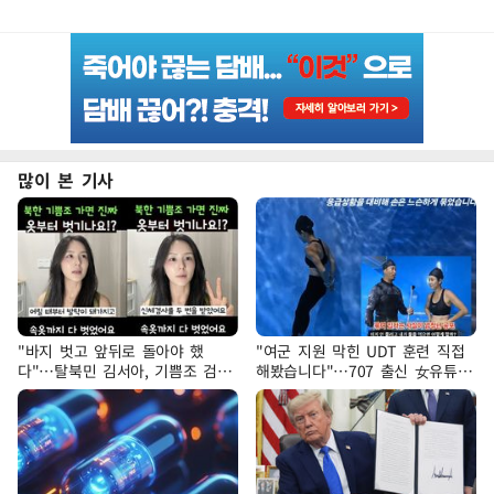
많이 본 기사
"바지 벗고 앞뒤로 돌아야 했
"여군 지원 막힌 UDT 훈련 직접
다"…탈북민 김서아, 기쁨조 검사
해봤습니다"…707 출신 女유튜버
수치심 회상
'완벽 소화'