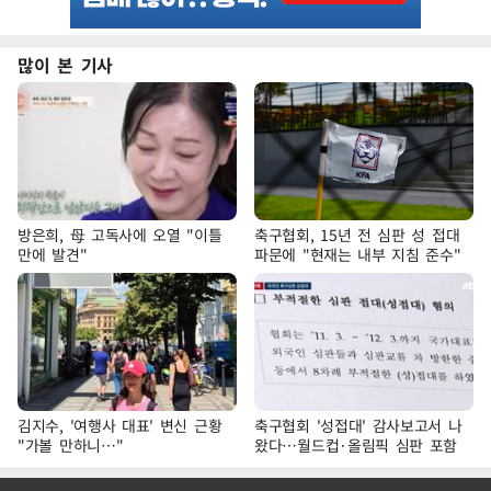
많이 본 기사
방은희, 母 고독사에 오열 "이틀
축구협회, 15년 전 심판 성 접대
만에 발견"
파문에 "현재는 내부 지침 준수"
김지수, '여행사 대표' 변신 근황
축구협회 '성접대' 감사보고서 나
"가볼 만하니…"
왔다…월드컵·올림픽 심판 포함