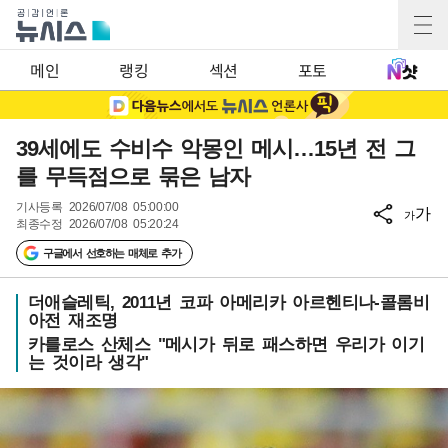
메인
랭킹
섹션
포토
39세에도 수비수 악몽인 메시…15년 전 그
를 무득점으로 묶은 남자
기사등록
2026/07/08 05:00:00
가
가
최종수정
2026/07/08 05:20:24
구글에서 선호하는 매체로 추가
더애슬레틱, 2011년 코파 아메리카 아르헨티나-콜롬비
아전 재조명
카를로스 산체스 "메시가 뒤로 패스하면 우리가 이기
는 것이라 생각"