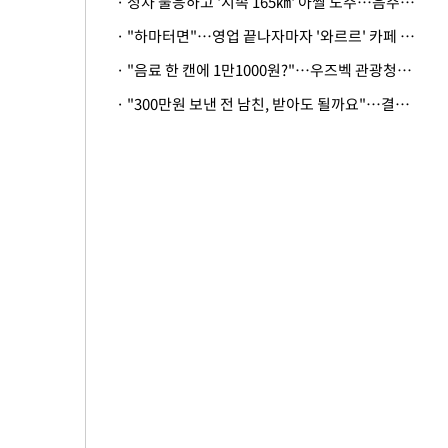
· 정차 불응하고 '시속 165㎞' 아찔 도주…음주운전자 체포
· "하마터면"…영업 끝나자마자 '와르르' 카페 테라스 덮친 대리석 외벽
· "음료 한 캔에 1만1000원?"…우즈벡 관광청까지 나섰다, 유튜버 폭로 후폭풍
· "300만원 보낸 전 남친, 받아도 될까요"…결혼 앞둔 예비신부의 뜻밖 고충