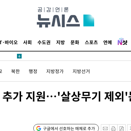
태세 강
IT·바이오
사회
수도권
지방
문화
스포츠
연예
어"
·당황'
교
북한
행정
지방정가
지방선거
'
 혐의
 추가 지원…'살상무기 제외'
감
 포착
라하라 격파
구글에서 선호하는 매체로 추가
꺾인다"