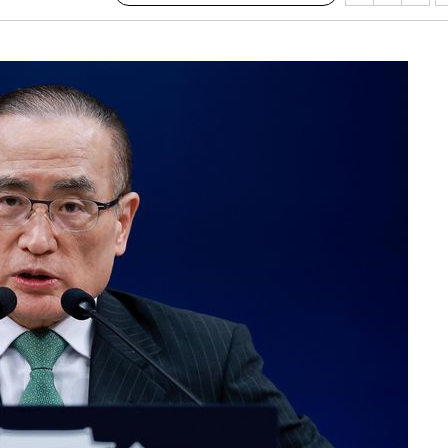
 위협"
 수용할까
 불가피"
등 압수수색
태세 강
어"
·당황'
'
 혐의
감