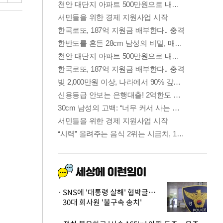
SNS에 '대통령 살해' 협박글…
30대 회사원 '불구속 송치'