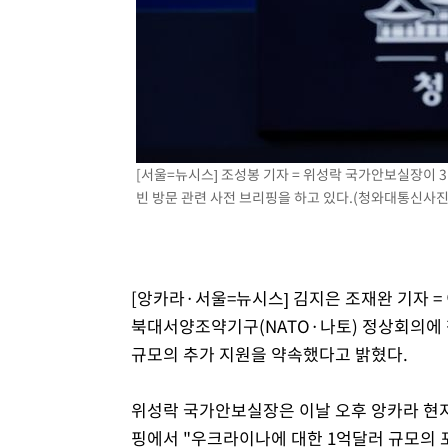
-23656초 전 >
[속보]원·달러 환율, 0.7원 내린 1423.8원 마감
-21255초 전 >
"여기 떨어졌다"…다누리, 스페이스X 로켓 달 충돌 흔적
-18300초 전 >
손흥민, 5경기 연속골 실패…LAFC는 승부차기 끝 과달
-10901초 전 >
내일까지 39도 '펄펄'…기상청 "태풍 지나며 폭염 잠시 
-10538초 전 >
트럼프, 한국계 진보 주지사 후보 맹공…"공산주의가 최대
-10516초 전 >
"美간섭에 합의 지연"…트럼프, '이란 호르무즈 통제권'
[서울=뉴시스] 조성봉 기자 = 위성락 국가안보실장이 
-7036초 전 >
[속보]산업장관 "李정부, 원전 반대 안해…안정 전력 위해
빈 방문 관련 사전 브리핑을 하고 있다.(청와대통신사진기자
-5733초 전 >
[속보]경찰, '홍명보 선임 논란' 대한축구협회·축구회관 
[앙카라·서울=뉴시스] 김지은 조재완 기자 
북대서양조약기구(NATO·나토) 정상회의에 
규모의 추가 지원을 약속했다고 밝혔다.
위성락 국가안보실장은 이날 오후 앙카라 현지
핑에서 "우크라이나에 대한 1억달러 규모의 