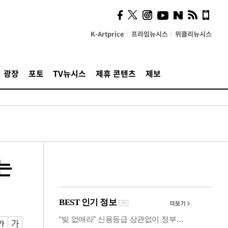
의견, 국토부·LH에 충실히
전달할 것"
K-Artprice
프라임뉴시스
위클리뉴시스
광장
포토
TV뉴시스
제휴 콘텐츠
제보
는