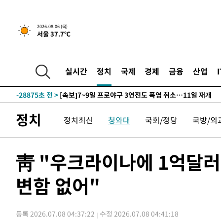
-31916초 전 >
[속보]합참 "北 발사체는 단거리탄도미사일…감시·경계
화"
-31664초 전 >
日방위성, 北이 동해로 쏜 발사체는 탄도미사일 가능성
2026.08.06 (목)
서울 37.7℃
-30094초 전 >
[속보] SKT, 에이닷 서비스 장애 발생…"원인 파악 중"
-29500초 전 >
[속보]합참 "북, 동해상으로 미상 발사체 발사"
-28896초 전 >
'낮 최고 39도' 불볕더위…한밤 열대야도 계속[내일날씨]
실시간
정치
국제
경제
금융
산업
-28855초 전 >
[속보]7~9일 프로야구 3연전도 폭염 취소…11일 재개
-28517초 전 >
"韓 외환시장 개입 관측 배경엔 美의 대한국 무역적자 있
-28344초 전 >
'월드컵 탈락 후폭풍' 축구협회…초유의 압수수색에 '충격
정치
정치최신
청와대
국회/정당
국방/외
-28184초 전 >
서울 낮 37.9도, 올여름 최고치 경신…영등포 순간 '40도
-27746초 전 >
[속보]종합특검, 대검 추가 압수수색…내란 중요임무종사
-23841초 전 >
[속보]코스닥, 800p 회복…0.26% 오른 801.67 마감
靑 "우크라이나에 1억달러
-23771초 전 >
[속보]코스피, 301.88포인트(4.58%) 내린 6296.38 마
변함 없어"
-23636초 전 >
[속보]원·달러 환율, 0.7원 내린 1423.8원 마감
-21235초 전 >
"여기 떨어졌다"…다누리, 스페이스X 로켓 달 충돌 흔적
-18280초 전 >
손흥민, 5경기 연속골 실패…LAFC는 승부차기 끝 과달
등록 2026.07.08 04:37:22
수정 2026.07.08 04:41:18
-10881초 전 >
내일까지 39도 '펄펄'…기상청 "태풍 지나며 폭염 잠시 