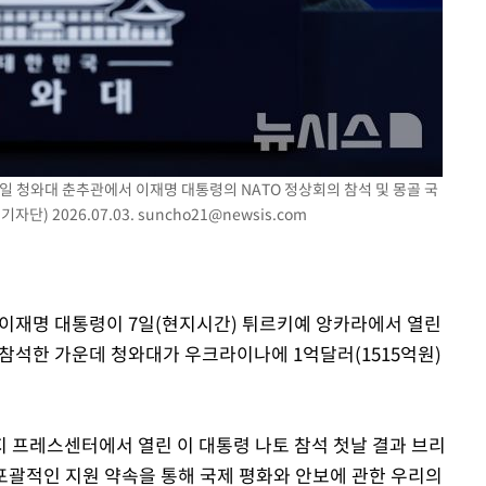
 포착
라하라 격파
꺾인다"
 위협"
 수용할까
3일 청와대 춘추관에서 이재명 대통령의 NATO 정상회의 참석 및 몽골 국
 불가피"
단) 2026.07.03.
suncho21@newsis.com
등 압수수색
= 이재명 대통령이 7일(현지시간) 튀르키예 앙카라에서 열린
참석한 가운데 청와대가 우크라이나에 1억달러(1515억원)
 프레스센터에서 열린 이 대통령 나토 참석 첫날 결과 브리
포괄적인 지원 약속을 통해 국제 평화와 안보에 관한 우리의