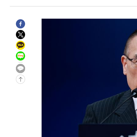
-10518초 전 >
트럼프, 한국계 진보 주지사 후보 맹공…"공산주의가 최대
-10496초 전 >
"美간섭에 합의 지연"…트럼프, '이란 호르무즈 통제권'
-7016초 전 >
[속보]산업장관 "李정부, 원전 반대 안해…안정 전력 위해
-5713초 전 >
[속보]경찰, '홍명보 선임 논란' 대한축구협회·축구회관 
-31936초 전 >
[속보]합참 "北 발사체는 단거리탄도미사일…감시·경계
화"
-31684초 전 >
日방위성, 北이 동해로 쏜 발사체는 탄도미사일 가능성
-30114초 전 >
[속보] SKT, 에이닷 서비스 장애 발생…"원인 파악 중"
-29520초 전 >
[속보]합참 "북, 동해상으로 미상 발사체 발사"
-28916초 전 >
'낮 최고 39도' 불볕더위…한밤 열대야도 계속[내일날씨]
-28875초 전 >
[속보]7~9일 프로야구 3연전도 폭염 취소…11일 재개
-28537초 전 >
"韓 외환시장 개입 관측 배경엔 美의 대한국 무역적자 있
-28364초 전 >
'월드컵 탈락 후폭풍' 축구협회…초유의 압수수색에 '충격
-28204초 전 >
서울 낮 37.9도, 올여름 최고치 경신…영등포 순간 '40도
-27766초 전 >
[속보]종합특검, 대검 추가 압수수색…내란 중요임무종사
-23861초 전 >
[속보]코스닥, 800p 회복…0.26% 오른 801.67 마감
-23791초 전 >
[속보]코스피, 301.88포인트(4.58%) 내린 6296.38 마