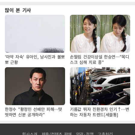
많이 본 기사
'마약 자숙' 유아인, 남사친과 볼뽀
손떨림 건강이상설 한승연…"목디
뽀 근황
스크 심해 치료 중"
한정수 "황정민 선배만 피해…떳
기름값 뛰자 친환경차 인기↑…변
떳하면 신분 공개하라"
하는 자동차 트렌드[세쓸통]
회사소개
제휴/컨텐츠 판매
약관·정책
고충처리