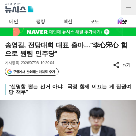
메인
랭킹
섹션
포토
송영길, 전당대회 대표 출마…"李心宋心 힘
으로 원팀 민주당"
기사등록
2026/07/08 10:20:04
가
가
구글에서 선호하는 매체로 추가
"선명함 뽑는 선거 아냐…국정 함께 이끄는 게 집권여
당 책무"