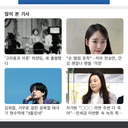
많이 본 기사
'고지용과 이혼' 허양임, 새 출발했
"손 떨림 포착"…카라 한승연, 건
다
강 괜찮나 팬들 '걱정'
김희철, 거꾸로 걸린 광복절 태극
차가원 "○○○ 까면 주변 다 죽
기 현수막에 "X돌았네"
어"…전세금 미반환 속 녹취 폭로
파장