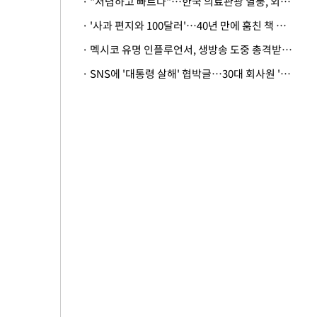
· "저렴하고 빠르다"…한국 의료관광 열풍, 외신도 주목
· '사과 편지와 100달러'…40년 만에 훔친 책 돌려준 美 절도범
· 멕시코 유명 인플루언서, 생방송 도중 총격받아 사망
· SNS에 '대통령 살해' 협박글…30대 회사원 '불구속 송치'