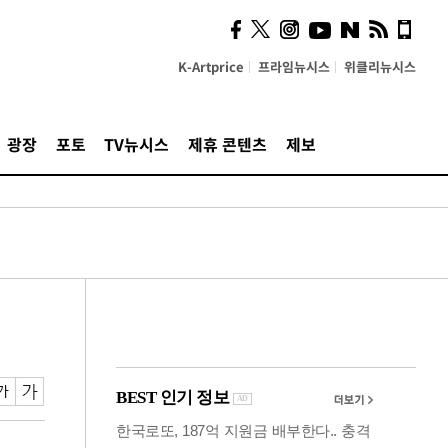
의견, 국토부·LH에 충실히
전달할 것"
K-Artprice
프라임뉴시스
위클리뉴시스
광장
포토
TV뉴시스
제휴 콘텐츠
제보