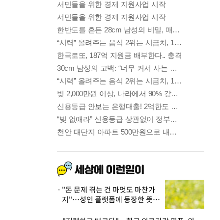
"돈 문제 겪는 건 마멋도 마찬가
지"…성인 플랫폼에 등장한 뜻밖
의 스타