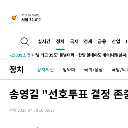
2시간 전 >
[속보]경찰, '홍명보 선임 논란' 대한축구협회·축구회관 등 
-18059초 전 >
[속보]합참 "北 발사체는 단거리탄도미사일…감시·경계
2026.08.06 (목)
서울 32.6℃
화"
-17807초 전 >
日방위성, 北이 동해로 쏜 발사체는 탄도미사일 가능성
-16237초 전 >
[속보] SKT, 에이닷 서비스 장애 발생…"원인 파악 중"
-15643초 전 >
[속보]합참 "북, 동해상으로 미상 발사체 발사"
실시간
정치
국제
경제
금융
산업
-15039초 전 >
'낮 최고 39도' 불볕더위…한밤 열대야도 계속[내일날씨]
-14998초 전 >
[속보]7~9일 프로야구 3연전도 폭염 취소…11일 재개
-14660초 전 >
"韓 외환시장 개입 관측 배경엔 美의 대한국 무역적자 있
정치
정치최신
청와대
국회/정당
국방/외
-14487초 전 >
'월드컵 탈락 후폭풍' 축구협회…초유의 압수수색에 '충격
-14327초 전 >
서울 낮 37.9도, 올여름 최고치 경신…영등포 순간 '40도
-13889초 전 >
[속보]종합특검, 대검 추가 압수수색…내란 중요임무종사
송영길 "선호투표 결정 존
-9984초 전 >
[속보]코스닥, 800p 회복…0.26% 오른 801.67 마감
-9914초 전 >
[속보]코스피, 301.88포인트(4.58%) 내린 6296.38 마감
등록 2026.07.08 10:59:27
-9779초 전 >
[속보]원·달러 환율, 0.7원 내린 1423.8원 마감
-7378초 전 >
"여기 떨어졌다"…다누리, 스페이스X 로켓 달 충돌 흔적 
-4423초 전 >
손흥민, 5경기 연속골 실패…LAFC는 승부차기 끝 과달라