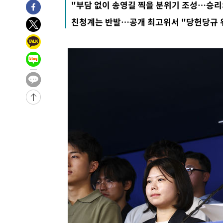
"부담 없이 송영길 찍을 분위기 조성…승리의
49분 전 >
내일까지 39도 '펄펄'…기상청 "태풍 지나며 폭염 잠시 꺾인다
친청계는 반발…공개 최고위서 "당헌당규 
55분 전 >
트럼프, 한국계 진보 주지사 후보 맹공…"공산주의가 최대 위
56분 전 >
"美간섭에 합의 지연"…트럼프, '이란 호르무즈 통제권' 수용
1시간 전 >
[속보]산업장관 "李정부, 원전 반대 안해…안정 전력 위해 불
2시간 전 >
[속보]경찰, '홍명보 선임 논란' 대한축구협회·축구회관 등 
-18059초 전 >
[속보]합참 "北 발사체는 단거리탄도미사일…감시·경계
화"
-17807초 전 >
日방위성, 北이 동해로 쏜 발사체는 탄도미사일 가능성
-16237초 전 >
[속보] SKT, 에이닷 서비스 장애 발생…"원인 파악 중"
-15643초 전 >
[속보]합참 "북, 동해상으로 미상 발사체 발사"
-15039초 전 >
'낮 최고 39도' 불볕더위…한밤 열대야도 계속[내일날씨]
-14998초 전 >
[속보]7~9일 프로야구 3연전도 폭염 취소…11일 재개
-14660초 전 >
"韓 외환시장 개입 관측 배경엔 美의 대한국 무역적자 있
-14487초 전 >
'월드컵 탈락 후폭풍' 축구협회…초유의 압수수색에 '충격
-14327초 전 >
서울 낮 37.9도, 올여름 최고치 경신…영등포 순간 '40도
-13889초 전 >
[속보]종합특검, 대검 추가 압수수색…내란 중요임무종사
-9984초 전 >
[속보]코스닥, 800p 회복…0.26% 오른 801.67 마감