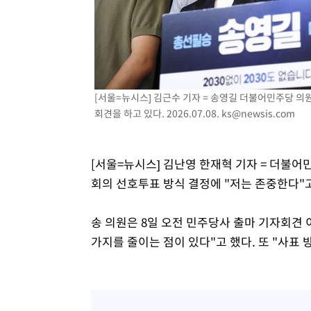
-9914초 전 >
[속보]코스피, 301.88포인트(4.58%) 내린 6296.38 마감
-9779초 전 >
[속보]원·달러 환율, 0.7원 내린 1423.8원 마감
-7378초 전 >
"여기 떨어졌다"…다누리, 스페이스X 로켓 달 충돌 흔적 
-4423초 전 >
손흥민, 5경기 연속골 실패…LAFC는 승부차기 끝 과달라
49분 전 >
내일까지 39도 '펄펄'…기상청 "태풍 지나며 폭염 잠시 꺾인다
[서울=뉴시스] 김근수 기자 = 송영길 더불어민주당 의
회견을 하고 있다. 2026.07.08.
ks@newsis.com
55분 전 >
트럼프, 한국계 진보 주지사 후보 맹공…"공산주의가 최대 위
56분 전 >
"美간섭에 합의 지연"…트럼프, '이란 호르무즈 통제권' 수용
1시간 전 >
[속보]산업장관 "李정부, 원전 반대 안해…안정 전력 위해 불
[서울=뉴시스] 김난영 한재혁 기자 = 더불
2시간 전 >
[속보]경찰, '홍명보 선임 논란' 대한축구협회·축구회관 등 
회의 선호투표 방식 결정에 "저는 존중한다"
송 의원은 8일 오전 민주당사 출마 기자회견 
가지를 줄이는 점이 있다"고 했다. 또 "사표