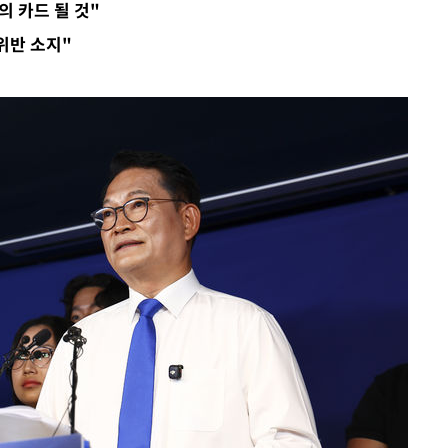
 카드 될 것"
"
위반 소지"
협"
할까
가피"
압수수색
태세 강
어"
·당황'
'
 혐의