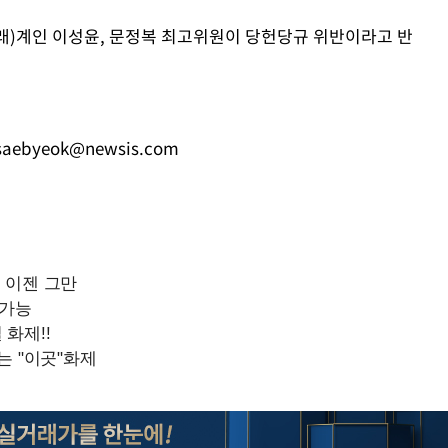
래)계인 이성윤, 문정복 최고위원이 당헌당규 위반이라고 반
saebyeok@newsis.com