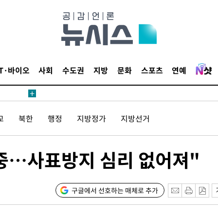
압수수색
태세 강
IT·바이오
사회
수도권
지방
문화
스포츠
연예
어"
교
북한
행정
지방정가
지방선거
·당황'
'
 혐의
중…사표방지 심리 없어져"
구글에서 선호하는 매체로 추가
포착
하라 격파