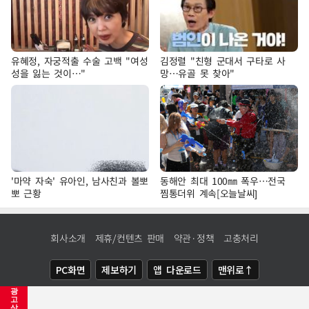
유혜정, 자궁적출 수술 고백 "여성
김정렬 "친형 군대서 구타로 사
성을 잃는 것이…"
망…유골 못 찾아"
'마약 자숙' 유아인, 남사친과 볼뽀
동해안 최대 100㎜ 폭우…전국
뽀 근황
찜통더위 계속[오늘날씨]
회사소개
제휴/컨텐츠 판매
약관·정책
고충처리
PC화면
제보하기
앱 다운로드
맨위로↑
광
COPYRIGHTⓒ
NEWSIS
ALL RIGHTS RESERVED.
고
삭