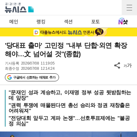
메인
랭킹
섹션
포토
'당대표 출마' 고민정 "내부 단합·외연 확장
해야…文 넘어설 것"(종합)
기사등록
2026/07/08 11:19:05
가
가
최종수정
2026/07/08 12:14:24
구글에서 선호하는 매체로 추가
"문재인 성과 계승하고, 이재명 정부 성공 뒷받침하는
데 앞장"
"권력 투쟁에 매몰된다면 총선 승리와 정권 재창출은
어려워져"
"전당대회 앞두고 계파 논쟁"…선호투표제에는 "불공
정 의심"