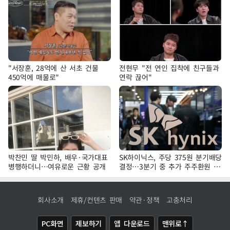
"서장훈, 28억에 산 서초 건물
전현무 "전 연인 집착에 친구들과
450억에 매물로"
연락 끊어"
박찬민 딸 박민하, 배우·국가대표
SK하이닉스, 주당 375원 분기배당
병행하더니…여유로운 근황 공개
결정…3분기 중 추가 주주환원 발
표
회사소개
제휴/컨텐츠 판매
약관·정책
고충처리
PC화면
제보하기
앱 다운로드
맨위로↑