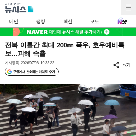
메인
랭킹
섹션
포토
전북 이틀간 최대 200㎜ 폭우, 호우예비특
보…피해 속출
기사등록
2026/07/08 10:33:22
가
가
구글에서 선호하는 매체로 추가