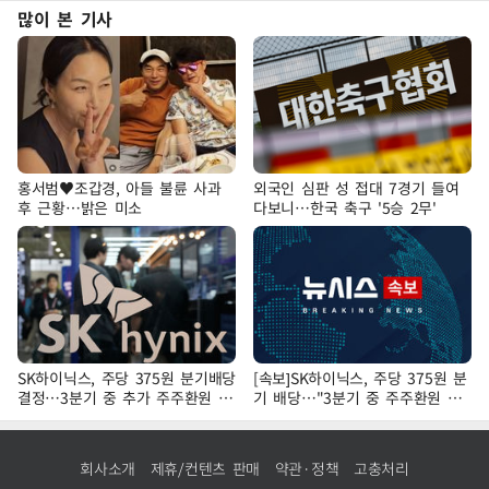
많이 본 기사
홍서범♥조갑경, 아들 불륜 사과
외국인 심판 성 접대 7경기 들여
후 근황…밝은 미소
다보니…한국 축구 '5승 2무'
SK하이닉스, 주당 375원 분기배당
[속보]SK하이닉스, 주당 375원 분
결정…3분기 중 추가 주주환원 발
기 배당…"3분기 중 주주환원 방
표
안 확정"
회사소개
제휴/컨텐츠 판매
약관·정책
고충처리