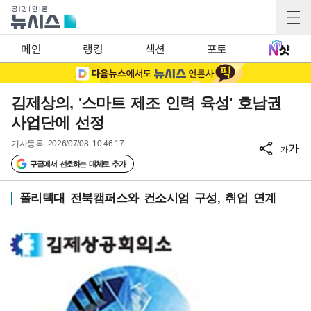
메인
랭킹
섹션
포토
김제상의, '스마트 제조 인력 육성' 호남권
사업단에 선정
기사등록
2026/07/08 10:46:17
가
가
구글에서 선호하는 매체로 추가
폴리텍대 전북캠퍼스와 컨소시엄 구성, 취업 연계