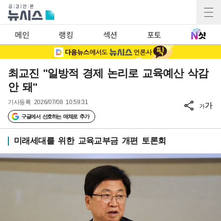
메인
랭킹
섹션
포토
최교진 "일방적 경제 논리로 교육예산 삭감
안 돼"
기사등록
2026/07/08 10:59:31
가
가
구글에서 선호하는 매체로 추가
미래세대를 위한 교육교부금 개편 토론회