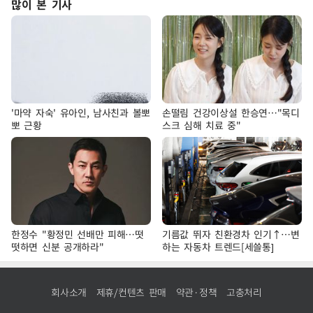
많이 본 기사
'마약 자숙' 유아인, 남사친과 볼뽀
손떨림 건강이상설 한승연…"목디
뽀 근황
스크 심해 치료 중"
한정수 "황정민 선배만 피해…떳
기름값 뛰자 친환경차 인기↑…변
떳하면 신분 공개하라"
하는 자동차 트렌드[세쓸통]
회사소개
제휴/컨텐츠 판매
약관·정책
고충처리