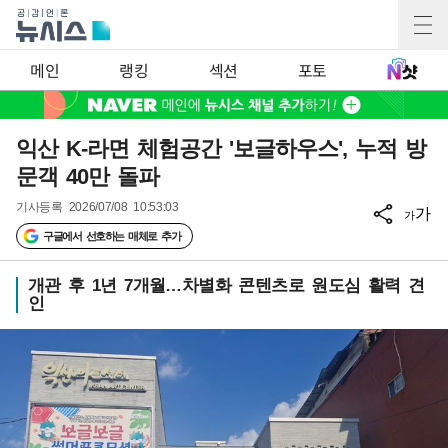
메인
랭킹
섹션
포토
익산 K-라면 체험공간 '보글하우스', 누적 방
문객 40만 돌파
기사등록
2026/07/08 10:53:03
가
가
구글에서 선호하는 매체로 추가
개관 후 1년 7개월…차별화 콘텐츠로 원도심 활력 견
인