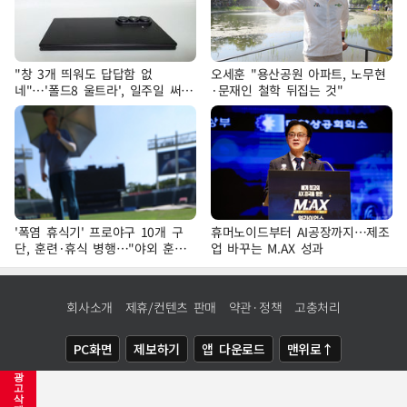
"창 3개 띄워도 답답함 없
오세훈 "용산공원 아파트, 노무현
네"…'폴드8 울트라', 일주일 써보
·문재인 철학 뒤집는 것"
니
'폭염 휴식기' 프로야구 10개 구
휴머노이드부터 AI공장까지…제조
단, 훈련·휴식 병행…"야외 훈련
업 바꾸는 M.AX 성과
해도 안전 최우선"
회사소개
제휴/컨텐츠 판매
약관·정책
고충처리
PC화면
제보하기
앱 다운로드
맨위로↑
광
COPYRIGHTⓒ
NEWSIS
ALL RIGHTS RESERVED.
고
삭