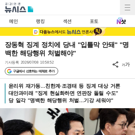
메인
랭킹
섹션
포토
장동혁 징계 정치에 당내 "입틀막 안돼" "명
백한 해당행위 처벌해야"
기사등록
2026/07/08 10:58:52
가
가
구글에서 선호하는 매체로 추가
윤리위 재가동…친한계·조경태 등 징계 대상 거론
대안과미래 "징계 현실화하면 연판장 돌릴 수도"
당 일각 "명백한 해당행위 처벌…기강 세워야"