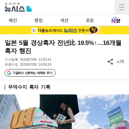
메인
랭킹
섹션
포토
일본 5월 경상흑자 전년比 19.5%↑…16개월
흑자 행진
기사등록
2026/07/08 12:50:41
가
가
최종수정
2026/07/08 14:06:24
구글에서 선호하는 매체로 추가
무역수지 흑자 기록