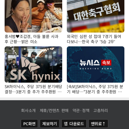
홍서범♥조갑경, 아들 불륜 사과
외국인 심판 성 접대 7경기 들여
후 근황…밝은 미소
다보니…한국 축구 '5승 2무'
SK하이닉스, 주당 375원 분기배당
[속보]SK하이닉스, 주당 375원 분
결정…3분기 중 추가 주주환원 발
기 배당…"3분기 중 주주환원 방
표
안 확정"
회사소개
제휴/컨텐츠 판매
약관·정책
고충처리
PC화면
제보하기
앱 다운로드
맨위로↑