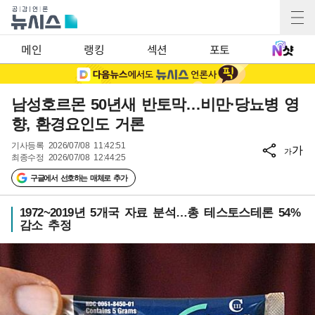
메인
랭킹
섹션
포토
남성호르몬 50년새 반토막…비만·당뇨병 영
향, 환경요인도 거론
기사등록
2026/07/08 11:42:51
가
가
최종수정
2026/07/08 12:44:25
구글에서 선호하는 매체로 추가
1972~2019년 5개국 자료 분석…총 테스토스테론 54%
감소 추정