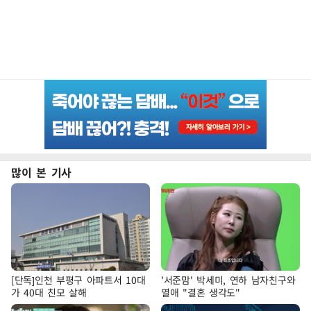
많이 본 기사
[단독]인천 부평구 아파트서 10대
'서준맘' 박세미, 연하 남자친구와
가 40대 친모 살해
열애 "결혼 생각도"