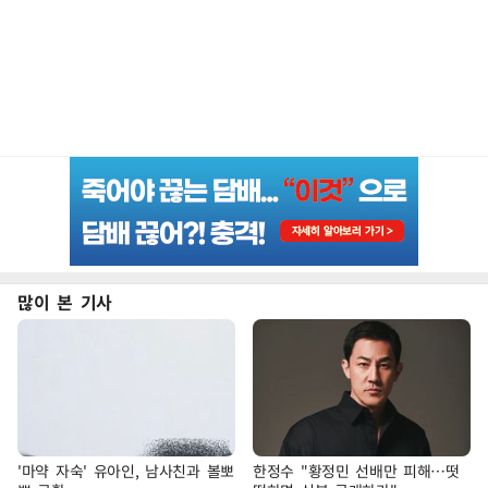
많이 본 기사
'마약 자숙' 유아인, 남사친과 볼뽀
한정수 "황정민 선배만 피해…떳