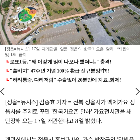
[정읍=뉴시스] 17일 재개관을 앞둔 정읍의 한국가요촌 달하. *재판매
및 DB 금지
[정읍=뉴시스] 김종효 기자 = 전북 정읍시가 백제가요 정
읍사를 주제로 꾸민 '한국가요촌 달하' 가요전시관을 새
단장해 오는 17일 개관한다고 8일 밝혔다.
개관식에서는 정읍시 홍보대사인 가수 박창근의 '달빛음