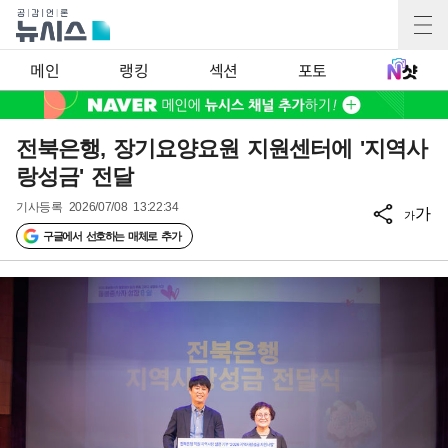
메인
랭킹
섹션
포토
전북은행, 장기요양요원 지원센터에 '지역사
랑성금' 전달
기사등록
2026/07/08 13:22:34
가
가
구글에서 선호하는 매체로 추가