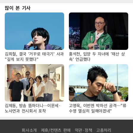
많이 본 기사
김희철, 결국 '거꾸로 태극기' 사과
홍석천, 입양 두 자녀에 '재산 상
"깊게 보지 못했다"
속' 언급했다
김제동, 방송 뜸하더니…이문세·
고영욱, 이번엔 박하선 공격…"류
노사연과 전시회서 포착
수영 열심히 일해야겠네"
회사소개
제휴/컨텐츠 판매
약관·정책
고충처리