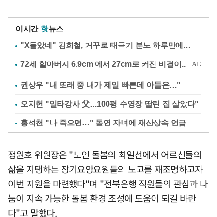
이시간
핫
뉴스
"X돌았네" 김희철, 거꾸로 태극기 분노 하루만에…
권상우 "내 또래 중 내가 제일 빠른데 아들은…"
오지헌 "일타강사 父…100평 수영장 딸린 집 살았다"
홍석천 "나 죽으면…" 돌연 자녀에 재산상속 언급
정원호 위원장은 "노인 돌봄의 최일선에서 어르신들의
삶을 지탱하는 장기요양요원들의 노고를 재조명하고자
이번 지원을 마련했다"며 "전북은행 직원들의 관심과 나
눔이 지속 가능한 돌봄 환경 조성에 도움이 되길 바란
다"고 말했다.