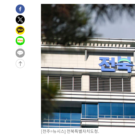
송"
-3296초 전 >
'최고 37도' 폭염 지속…강원동해안 최대 150㎜ 비
59분 전 >
[속보]뉴욕증시 상승 마감…S&P 0.6% 나스닥 1.3%↑
[전주=뉴시스] 전북특별자치도청.