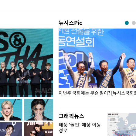
뉴시스Pic
폭력 피해자에 위로·사과…"국가
이번주 국회에는 무슨 일이? [뉴시스국회토
"
그래픽뉴스
태풍 '돌핀' 예상 이동
경로