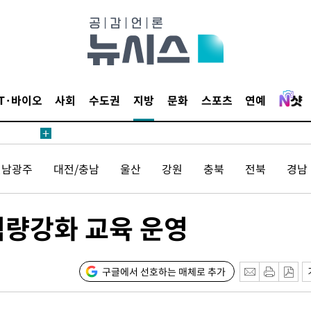
견
 계속[다음
삼겠다"
IT·바이오
사회
수도권
지방
문화
스포츠
연예
안겨드려 죄
전남광주
대전/충남
울산
강원
충북
전북
경남
견
역량강화 교육 운영
 계속[다음
구글에서 선호하는 매체로 추가
삼겠다"
안겨드려 죄