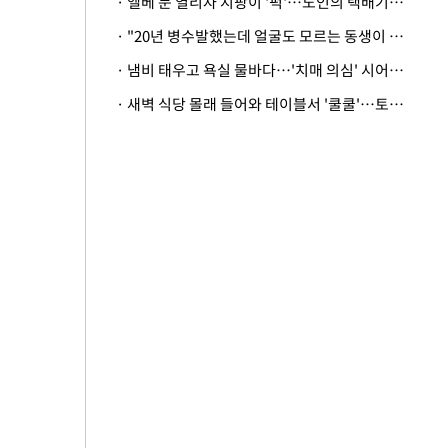
· 엘베 문 열리자 지팡이 '퍽'…노인의 택배기사 폭행 이유
· "20년 병수발했는데 얼굴도 모르는 동생이 유산 절반을"…배다른 형제 상속권 있을까
· 냄비 태우고 욕실 물바다…'치매 의심' 시어머니 검사 권유했다가 '날벼락'
· 새벽 식당 몰래 들어와 테이블서 '쿨쿨'…토사물 남기고 사라진 남성