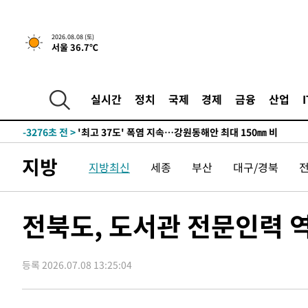
-25983초 전 >
선재도서 해루질 나섰다 실종 60대, 닷새 만에 숨진 채 발
-23517초 전 >
남자 농구, 나고야 아시안게임서 '홈팀' 일본과 한일전
2026.08.08 (토)
서울 36.7℃
-22893초 전 >
여수 오동도 해상서 모터보트 전복…1명 사망·1명 실종
-19120초 전 >
극한폭염 한풀 꺾이지만…'낮 최고 35도' 무더위, 열대야
주 날씨]
-16138초 전 >
축구협회 "압수수색·성접대 논란 사과…쇄신의 기회로 
실시간
정치
국제
경제
금융
산업
-14655초 전 >
[속보]'압수수색·성접대 논란' 축구협회 "실망과 걱정 
송"
-3276초 전 >
'최고 37도' 폭염 지속…강원동해안 최대 150㎜ 비
59분 전 >
[속보]뉴욕증시 상승 마감…S&P 0.6% 나스닥 1.3%↑
지방
지방최신
세종
부산
대구/경북
-32186초 전 >
강릉에 시간당 81.4㎜ 물폭탄…도로 잠기고 담벼락 붕괴
-28293초 전 >
백운산서 80년근 천종산삼 9뿌리 발견…감정가 1.3억원
-26003초 전 >
선재도서 해루질 나섰다 실종 60대, 닷새 만에 숨진 채 발
전북도, 도서관 전문인력 
-23537초 전 >
남자 농구, 나고야 아시안게임서 '홈팀' 일본과 한일전
-22913초 전 >
여수 오동도 해상서 모터보트 전복…1명 사망·1명 실종
등록 2026.07.08 13:25:04
-19140초 전 >
극한폭염 한풀 꺾이지만…'낮 최고 35도' 무더위, 열대야
주 날씨]
-16158초 전 >
축구협회 "압수수색·성접대 논란 사과…쇄신의 기회로 
-14675초 전 >
[속보]'압수수색·성접대 논란' 축구협회 "실망과 걱정 