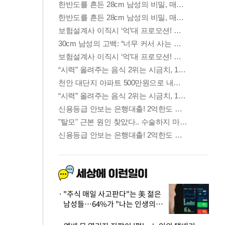
"주식 매일 사고판다"는 美 젊은
남성들…64%가 "나는 인생의
패배자“