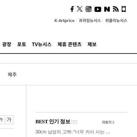
사이 해답 찾았죠"…알을
깨고 나온 '초자아'
K-Artprice
프라임뉴시스
위클리뉴시스
광장
포토
TV뉴시스
제휴 콘텐츠
제보
제주