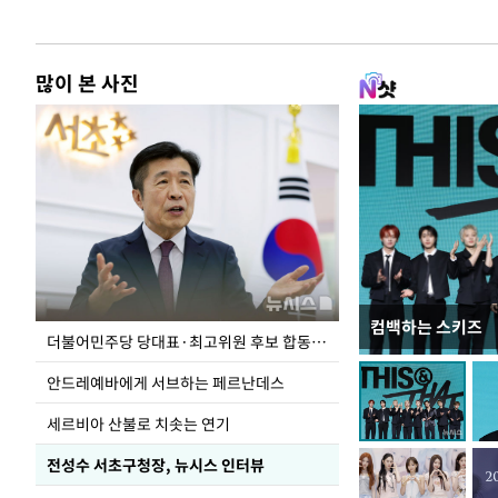
많이 본 사진
컴백하는 스키즈
이 대통령, 국가
더불어민주당 당대표·최고위원 후보 합동연설회
가 책임지고 치유
안드레예바에게 서브하는 페르난데스
세르비아 산불로 치솟는 연기
전성수 서초구청장, 뉴시스 인터뷰