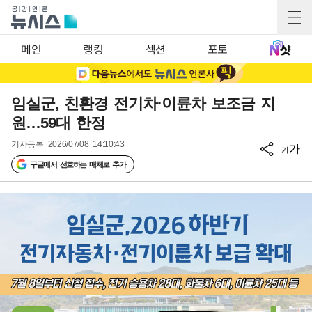
메인
랭킹
섹션
포토
임실군, 친환경 전기차·이륜차 보조금 지
원…59대 한정
기사등록
2026/07/08 14:10:43
가
가
구글에서 선호하는 매체로 추가