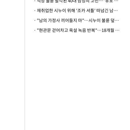
· 직장 불륜 발각된 40대 남성의 고민…"유포 동료 명예훼손·협박죄 고소 가능할까"
· 재취업한 시누이 위해 '조카 셔틀' 떠넘긴 남편…아내 "난 못한다"
· "남의 가정사 끼어들지 마"…시누이 불륜 덮으려는 남편에 억울한 아내
· "현관문 걷어차고 욕설 녹음 반복"…18개월 아기 키우는 집 뒤흔든 '앞집의 비극'