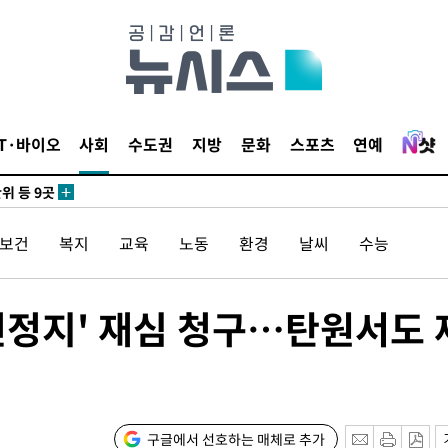
 사망
 CDC
IT·바이오
사회
수도권
지방
문화
스포츠
연예
 압수수색
위 등 9곳
/보건
복지
교육
노동
환경
날씨
수능
출발
개장
전정지' 재심 청구…탄원서도 
3명은 중
에서 두차
0일 후 발
구글에서 선호하는 매체로 추가