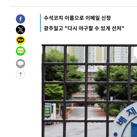
-475초 전 >
[속보] 뉴욕증시, 일제 하락 마감…나스닥 0.06%↓
-29208초 전 >
[속보]국힘 윤리위, '돌려차기 발언' 진종오·서범수 징계
수석코치 이름으로 이메일 신청
-24533초 전 >
[속보] 7월 중국 수출 23.9%↑ 수입 27.5%↑…무역총
광주일고 "다시 야구할 수 있게 선처"
25.3%↑
-21693초 전 >
[속보]'채상병 순직 책임' 임성근, 항소심도 징역 3년
-21559초 전 >
[속보]종합특검, '관저이전 봐주기 감사' 유병호 구속기소
-18159초 전 >
민주 콩고 에볼라환자 4천명 돌파, 4053명 발생 1850명
-17409초 전 >
[속보]'300억원대 사기 혐의' 차가원 대표 구속 송치
-16603초 전 >
"미 전국적 살모네라 식중독 원인은 멕시코산 할라피뇨"--
-15116초 전 >
[속보]경찰·노동부, HL만도 평택사업장 끼임 사망 관련
-14997초 전 >
[속보]합수본, '투표율 허위 입력' 중앙·서울·경기도 선관
압수수색
-14752초 전 >
[속보]원·달러 환율, 오전 9시 1423.8원
-14548초 전 >
[속보]삼성전자·SK하이닉스 동반 강보합…1%대 상승 
-14534초 전 >
[속보]코스닥, 5.95포인트(0.74%) 상승한 807.62개장
-14502초 전 >
[속보]코스피, 6300선 재탈환…1.09% 오른 6365.07 
-11667초 전 >
시리아 다마스쿠스 교외에서 미니버스 폭발.. 14명 부상, 
태
-10965초 전 >
입추에도 극한더위…서울 낮 39도 '폭염중대경보'