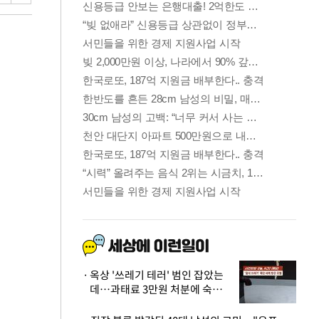
옥상 '쓰레기 테러' 범인 잡았는
데…과태료 3만원 처분에 숙박업
주 허탈