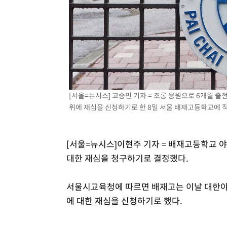
-5929초 전 >
이란, 호르무즈서 "적국 목표물들"과 대치로 남부 케슘섬
례 큰 폭발음
-4644초 전 >
[속보]美, 폴리실리콘 수입 규제…파생제품 15% 관세, 12
효
-2795초 전 >
[속보]트럼프, 美 원정출산 금지 행정명령 서명
-495초 전 >
[속보] 뉴욕증시, 일제 하락 마감…나스닥 0.06%↓
[서울=뉴시스] 고승민 기자 = 조롱 응원으로 6개월
위에 재심을 신청하기로 한 8일 서울 배재고등학교에 적막이
[서울=뉴시스]이현주 기자 = 배재고등학교 야
대한 재심을 청구하기로 결정했다.
서울시교육청에 따르면 배재고는 이날 대한야
에 대한 재심을 신청하기로 했다.