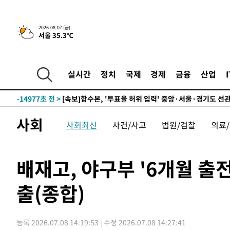
25.3%↑
-21673초 전 >
[속보]'채상병 순직 책임' 임성근, 항소심도 징역 3년
-21539초 전 >
[속보]종합특검, '관저이전 봐주기 감사' 유병호 구속기소
2026.08.07 (금)
서울 35.3℃
-18139초 전 >
민주 콩고 에볼라환자 4천명 돌파, 4053명 발생 1850명
-17389초 전 >
[속보]'300억원대 사기 혐의' 차가원 대표 구속 송치
-16583초 전 >
"미 전국적 살모네라 식중독 원인은 멕시코산 할라피뇨"--
실시간
정치
국제
경제
금융
산업
-15096초 전 >
[속보]경찰·노동부, HL만도 평택사업장 끼임 사망 관련
-14977초 전 >
[속보]합수본, '투표율 허위 입력' 중앙·서울·경기도 선관
압수수색
-14732초 전 >
[속보]원·달러 환율, 오전 9시 1423.8원
사회
사회최신
사건/사고
법원/검찰
의료
-14528초 전 >
[속보]삼성전자·SK하이닉스 동반 강보합…1%대 상승 
-14514초 전 >
[속보]코스닥, 5.95포인트(0.74%) 상승한 807.62개장
-14482초 전 >
[속보]코스피, 6300선 재탈환…1.09% 오른 6365.07 
배재고, 야구부 '6개월 출
-11647초 전 >
시리아 다마스쿠스 교외에서 미니버스 폭발.. 14명 부상, 
태
출(종합)
-10945초 전 >
입추에도 극한더위…서울 낮 39도 '폭염중대경보'
-5909초 전 >
이란, 호르무즈서 "적국 목표물들"과 대치로 남부 케슘섬
례 큰 폭발음
-4624초 전 >
[속보]美, 폴리실리콘 수입 규제…파생제품 15% 관세, 12
등록 2026.07.08 14:19:53
수정 2026.07.08 14:27:41
효
-2775초 전 >
[속보]트럼프, 美 원정출산 금지 행정명령 서명