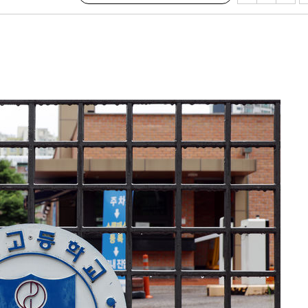
 절차 개시
액
 사망
 CDC
 압수수색
위 등 9곳
출발
개장
3명은 중