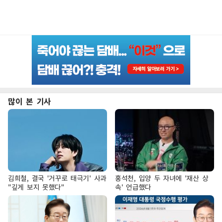
많이 본 기사
김희철, 결국 '거꾸로 태극기' 사과
홍석천, 입양 두 자녀에 '재산 상
"깊게 보지 못했다"
속' 언급했다