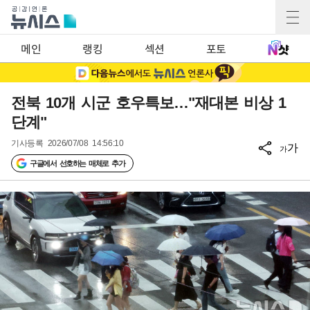
메인
랭킹
섹션
포토
전북 10개 시군 호우특보…"재대본 비상 1
단계"
기사등록
2026/07/08 14:56:10
가
가
구글에서 선호하는 매체로 추가