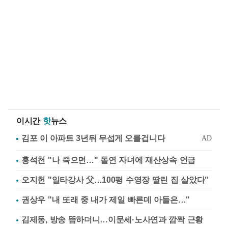
이시간
핫
뉴스
홍석천 "나 죽으면…" 돌연 자녀에 재산상속 언급
오지헌 "일타강사 父…100평 수영장 딸린 집 살았다"
권상우 "내 또래 중 내가 제일 빠른데 아들은…"
김제동, 방송 뜸하더니…이문세·노사연과 깜짝 근황