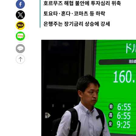
호르무즈 해협 불안에 투자심리 위축
25.3%↑
-8908초 전 >
[속보]'채상병 순직 책임' 임성근, 항소심도 징역 3년
토요타·혼다·코마츠 등 하락
-8774초 전 >
[속보]종합특검, '관저이전 봐주기 감사' 유병호 구속기소
은행주는 장기금리 상승에 강세
-5374초 전 >
민주 콩고 에볼라환자 4천명 돌파, 4053명 발생 1850명 
-4624초 전 >
[속보]'300억원대 사기 혐의' 차가원 대표 구속 송치
-3818초 전 >
"미 전국적 살모네라 식중독 원인은 멕시코산 할라피뇨"-- 
-2331초 전 >
[속보]경찰·노동부, HL만도 평택사업장 끼임 사망 관련 
-31138초 전 >
낮 최고 37도 찜통더위…곳곳 소나기·강원 많은 비[내일
-29444초 전 >
SK하이닉스, 용인·청주 팹에 54조 투자…"AI 메모리 수
응"
-26300초 전 >
여자배구 이재영·이다영 자매, 아제르바이잔 투란VC 입
-25553초 전 >
외국인 심판 성 접대 7경기 들여다보니…한국 축구 '5승 2
-25287초 전 >
[속보]코스닥, 2.86포인트(0.36%) 내린 798.81마감
-25240초 전 >
[속보]코스피, 6200선 약보합…0.60% 내린 6258.77에
-25220초 전 >
[속보]원·달러 환율, 7.7원 내린 1416.1원 마감
-25109초 전 >
[속보] 노원서 40.1도 관측…서울, 2018년 이후 첫 40도
-22199초 전 >
[속보]종합특검, '계엄 수용공간 확보' 신용해 前교정본
-21072초 전 >
외신들도 주목한 韓축구 파문…"국민적 공분에 수사 재개