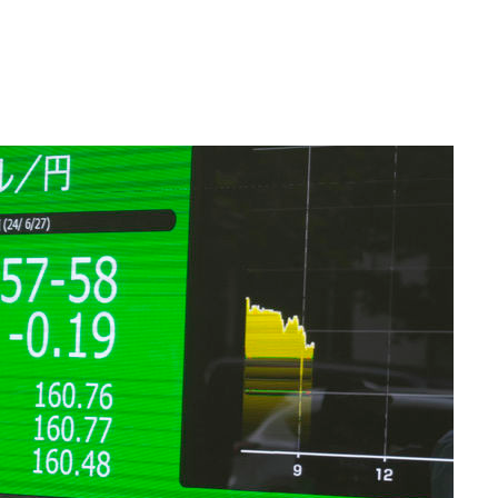
사망
CDC
압수수색
날씨]
요 선제 대
단
무'
 마쳐
부장 기소
"