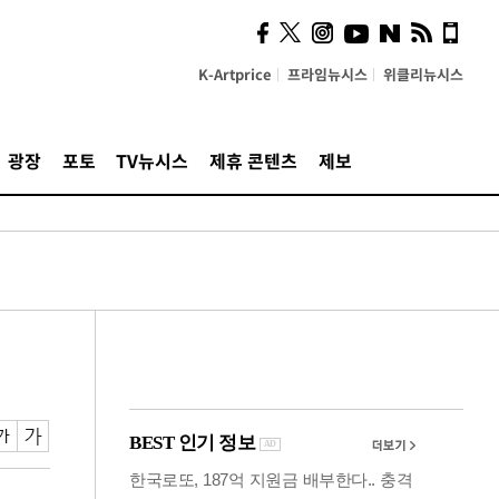
시, 스마트폰 액세서리에
NFC 더했다
K-Artprice
프라임뉴시스
위클리뉴시스
광장
포토
TV뉴시스
제휴 콘텐츠
제보