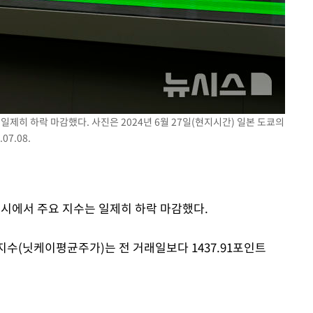
협회
 교수…이
 절차 개시
액
일제히 하락 마감했다. 사진은 2024년 6월 27일(현지시간) 일본 도쿄의
사망
7.08.
CDC
압수수색
쿄증시에서 주요 지수는 일제히 하락 마감했다.
수(닛케이평균주가)는 전 거래일보다 1437.91포인트