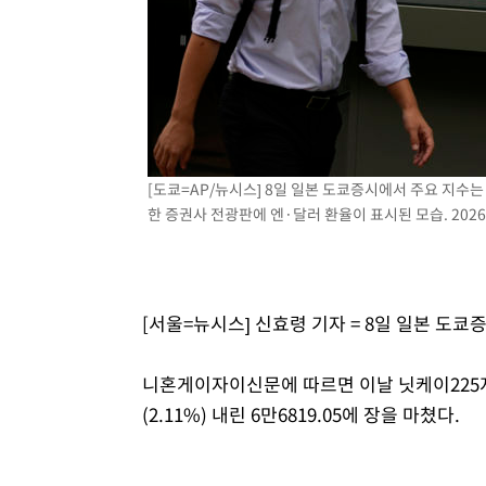
-21043초 전 >
11시간 압수수색에 성접대 파문까지…'쑥대밭' 된 축구
-20065초 전 >
[속보]규제합리화위원회 부위원장에 김태유 서울대 공대
병태 후임
-16423초 전 >
[속보]국힘 윤리위, '돌려차기 발언' 진종오·서범수 징계
-11748초 전 >
[속보] 7월 중국 수출 23.9%↑ 수입 27.5%↑…무역총
25.3%↑
-8908초 전 >
[속보]'채상병 순직 책임' 임성근, 항소심도 징역 3년
-8774초 전 >
[속보]종합특검, '관저이전 봐주기 감사' 유병호 구속기소
[도쿄=AP/뉴시스] 8일 일본 도쿄증시에서 주요 지수는 
-5374초 전 >
민주 콩고 에볼라환자 4천명 돌파, 4053명 발생 1850명 
한 증권사 전광판에 엔·달러 환율이 표시된 모습. 2026.0
-4624초 전 >
[속보]'300억원대 사기 혐의' 차가원 대표 구속 송치
-3818초 전 >
"미 전국적 살모네라 식중독 원인은 멕시코산 할라피뇨"-- 
-2331초 전 >
[속보]경찰·노동부, HL만도 평택사업장 끼임 사망 관련 
[서울=뉴시스] 신효령 기자 = 8일 일본 도
니혼게이자이신문에 따르면 이날 닛케이225지
(2.11%) 내린 6만6819.05에 장을 마쳤다.