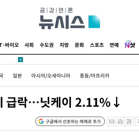
압수수색
날씨]
요 선제 대
단
IT·바이오
사회
수도권
지방
문화
스포츠
연예
무'
 마쳐
국
일본
아시아/오세아니아
중동/아프리카
부장 기소
에 급락…닛케이 2.11%↓
"
협회
 교수…이
구글에서 선호하는 매체로 추가
 절차 개시
액