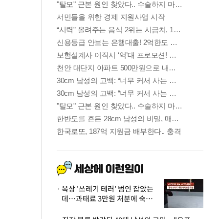
옥상 '쓰레기 테러' 범인 잡았는
데…과태료 3만원 처분에 숙박업
주 허탈