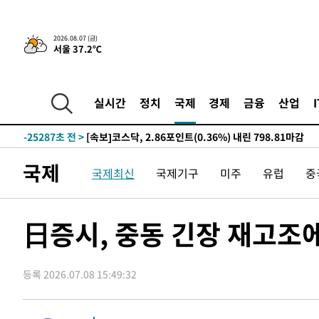
-2331초 전 >
[속보]경찰·노동부, HL만도 평택사업장 끼임 사망 관련 
2026.08.07 (금)
서울 37.2℃
-31138초 전 >
낮 최고 37도 찜통더위…곳곳 소나기·강원 많은 비[내일
-29444초 전 >
SK하이닉스, 용인·청주 팹에 54조 투자…"AI 메모리 수
응"
-26300초 전 >
여자배구 이재영·이다영 자매, 아제르바이잔 투란VC 입
실시간
정치
국제
경제
금융
산업
-25553초 전 >
외국인 심판 성 접대 7경기 들여다보니…한국 축구 '5승 2
-25287초 전 >
[속보]코스닥, 2.86포인트(0.36%) 내린 798.81마감
-25240초 전 >
[속보]코스피, 6200선 약보합…0.60% 내린 6258.77에
국제
국제최신
국제기구
미주
유럽
중
-25220초 전 >
[속보]원·달러 환율, 7.7원 내린 1416.1원 마감
-25109초 전 >
[속보] 노원서 40.1도 관측…서울, 2018년 이후 첫 40도
-22199초 전 >
[속보]종합특검, '계엄 수용공간 확보' 신용해 前교정본
日증시, 중동 긴장 재고조
-21072초 전 >
외신들도 주목한 韓축구 파문…"국민적 공분에 수사 재개
-21043초 전 >
11시간 압수수색에 성접대 파문까지…'쑥대밭' 된 축구
등록 2026.07.08 15:49:32
-20065초 전 >
[속보]규제합리화위원회 부위원장에 김태유 서울대 공대
병태 후임
-16423초 전 >
[속보]국힘 윤리위, '돌려차기 발언' 진종오·서범수 징계
-11748초 전 >
[속보] 7월 중국 수출 23.9%↑ 수입 27.5%↑…무역총