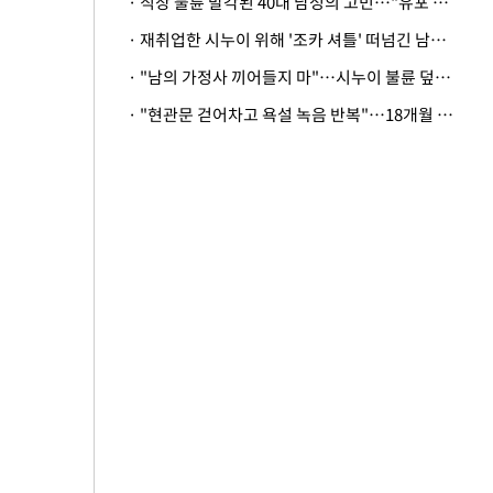
· 직장 불륜 발각된 40대 남성의 고민…"유포 동료 명예훼손·협박죄 고소 가능할까"
· 재취업한 시누이 위해 '조카 셔틀' 떠넘긴 남편…아내 "난 못한다"
· "남의 가정사 끼어들지 마"…시누이 불륜 덮으려는 남편에 억울한 아내
· "현관문 걷어차고 욕설 녹음 반복"…18개월 아기 키우는 집 뒤흔든 '앞집의 비극'