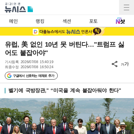
메인
랭킹
섹션
포토
유럽, 美 없인 10년 못 버틴다…"트럼프 싫
어도 붙잡아야"
기사등록
2026/07/08 15:40:19
가
가
최종수정
2026/07/08 16:50:24
구글에서 선호하는 매체로 추가
벨기에 국방장관," “미국을 계속 붙잡아둬야 한다"