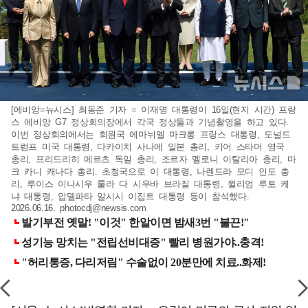
[에비앙=뉴시스] 최동준 기자 = 이재명 대통령이 16일(현지 시간) 프랑
스 에비앙 G7 정상회의장에서 각국 정상들과 기념촬영을 하고 있다.
이번 정상회의에서는 회원국 에마뉘엘 마크롱 프랑스 대통령, 도널드
트럼프 미국 대통령, 다카이치 사나에 일본 총리, 키어 스타머 영국
총리, 프리드리히 메르츠 독일 총리, 조르자 멜로니 이탈리아 총리, 마
크 카니 캐나다 총리. 초청국으로 이 대통령, 나렌드라 모디 인도 총
리, 루이스 이나시우 룰라 다 시우바 브라질 대통령, 윌리엄 루토 케
냐 대통령, 압델파타 알시시 이집트 대통령 등이 참석했다.
2026.06.16.
photocdj@newsis.com