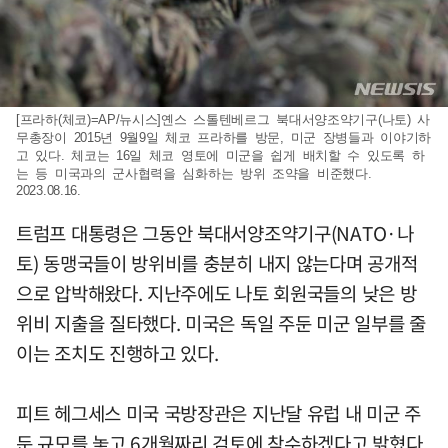
[프라하(체코)=AP/뉴시스]옌스 스톨텐베르그 북대서양조약기구(나토) 사
무총장이 2015년 9월9일 체코 프라하를 방문, 미군 장병들과 이야기하
고 있다. 체코는 16일 체코 영토에 미군을 쉽게 배치할 수 있도록 하
는 등 미국과의 군사협력을 심화하는 방위 조약을 비준했다.
2023.08.16.
트럼프 대통령은 그동안 북대서양조약기구(NATO·나
토) 동맹국들이 방위비를 충분히 내지 않는다며 공개적
으로 압박해왔다. 지난주에도 나토 회원국들의 낮은 방
위비 지출을 질타했다. 미국은 독일 주둔 미군 일부를 줄
이는 조치도 진행하고 있다.
피트 헤그세스 미국 국방장관은 지난달 유럽 내 미군 주
둔 규모를 놓고 6개월짜리 검토에 착수하겠다고 밝혔다.