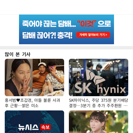
많이 본 기사
홍서범♥조갑경, 아들 불륜 사과
SK하이닉스, 주당 375원 분기배당
후 근황…밝은 미소
결정…3분기 중 추가 주주환원 발
표