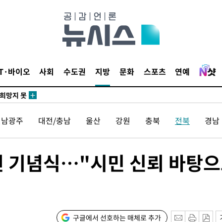
말고 과감히
쪽 아웃바
 하향
별재난지역
IT·바이오
사회
수도권
지방
문화
스포츠
연예
…희망지 못
날씨]
요 선제 대
전남광주
대전/충남
울산
강원
충북
전북
경남
단
무'
년 기념식…"시민 신뢰 바탕
 마쳐
장 기소
구글에서 선호하는 매체로 추가