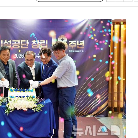
회
교수…이병
절차 개시
.3%↑
말고 과감히
쪽 아웃바
 하향
별재난지역
…희망지 못
날씨]
요 선제 대
단
무'
 마쳐