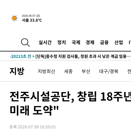
1시간 전 >
[속보]'채상병 순직 책임' 임성근, 항소심도 징역 3년
-29633초 전 >
[속보]이 대통령 "부동산 공급 기존 사고방식 매달리지 
2026.08.07 (금)
서울 33.8℃
실천"
-28718초 전 >
이란, "오만과 '중앙 단일 루트' 합의…북쪽 인바운드·남
운드는 임시"
-20286초 전 >
"낮 기온 소폭 하락"…수도권 폭염중대경보, 폭염경보로
-20250초 전 >
[속보]이 대통령, '호우피해' 안동·의성 관할 4개 면 특
실시간
정치
국제
경제
금융
산업
선포
-20213초 전 >
[단독]중수청 지원 검사들, 정원 초과 시 낮은 계급 임용
갈 수도
-18184초 전 >
낮 최고 37도 찜통더위…곳곳 소나기·강원 많은 비[내일
-16490초 전 >
SK하이닉스, 용인·청주 팹에 54조 투자…"AI 메모리 수
지방
지방최신
세종
부산
대구/경북
응"
-13346초 전 >
여자배구 이재영·이다영 자매, 아제르바이잔 투란VC 입
-12599초 전 >
외국인 심판 성 접대 7경기 들여다보니…한국 축구 '5승 2
-12333초 전 >
[속보]코스닥, 2.86포인트(0.36%) 내린 798.81마감
전주시설공단, 창립 18주
-12286초 전 >
[속보]코스피, 6200선 약보합…0.60% 내린 6258.77에
미래 도약"
-12266초 전 >
[속보]원·달러 환율, 7.7원 내린 1416.1원 마감
-12155초 전 >
[속보] 노원서 40.1도 관측…서울, 2018년 이후 첫 40도
-9245초 전 >
[속보]종합특검, '계엄 수용공간 확보' 신용해 前교정본부
등록 2026.07.08 16:59:01
-8118초 전 >
외신들도 주목한 韓축구 파문…"국민적 공분에 수사 재개"