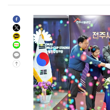
-8089초 전 >
11시간 압수수색에 성접대 파문까지…'쑥대밭' 된 축구협
-7111초 전 >
[속보]규제합리화위원회 부위원장에 김태유 서울대 공대 
태 후임
-3469초 전 >
[속보]국힘 윤리위, '돌려차기 발언' 진종오·서범수 징계 
20분 전 >
[속보] 7월 중국 수출 23.9%↑ 수입 27.5%↑…무역총액 25
1시간 전 >
[속보]'채상병 순직 책임' 임성근, 항소심도 징역 3년
-29633초 전 >
[속보]이 대통령 "부동산 공급 기존 사고방식 매달리지 
실천"
-28718초 전 >
이란, "오만과 '중앙 단일 루트' 합의…북쪽 인바운드·남
운드는 임시"
-20286초 전 >
"낮 기온 소폭 하락"…수도권 폭염중대경보, 폭염경보로
-20250초 전 >
[속보]이 대통령, '호우피해' 안동·의성 관할 4개 면 특
선포
-20213초 전 >
[단독]중수청 지원 검사들, 정원 초과 시 낮은 계급 임용
갈 수도
-18184초 전 >
낮 최고 37도 찜통더위…곳곳 소나기·강원 많은 비[내일
-16490초 전 >
SK하이닉스, 용인·청주 팹에 54조 투자…"AI 메모리 수
응"
-13346초 전 >
여자배구 이재영·이다영 자매, 아제르바이잔 투란VC 입
-12599초 전 >
외국인 심판 성 접대 7경기 들여다보니…한국 축구 '5승 2
-12333초 전 >
[속보]코스닥, 2.86포인트(0.36%) 내린 798.81마감
-12286초 전 >
[속보]코스피, 6200선 약보합…0.60% 내린 6258.77에