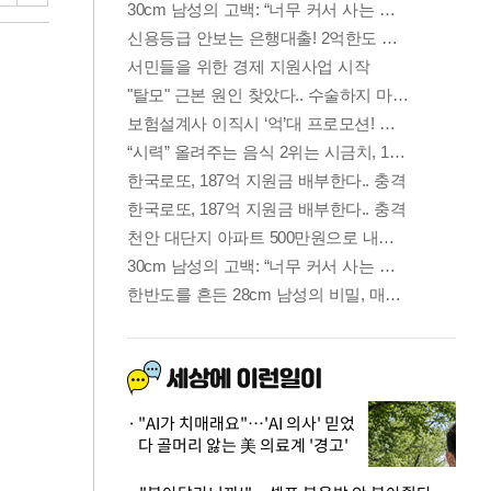
"AI가 치매래요"…'AI 의사' 믿었
다 골머리 앓는 美 의료계 '경고'