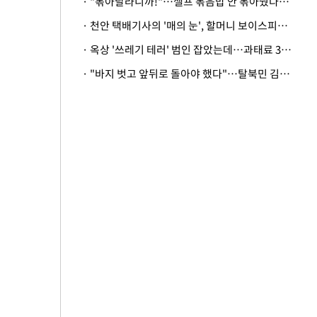
· "볶아달라니까!"…셀프 볶음밥 안 볶아줬다고 사장 폭행한 손님
· 천안 택배기사의 '매의 눈', 할머니 보이스피싱 피해 막아
· 옥상 '쓰레기 테러' 범인 잡았는데…과태료 3만원 처분에 숙박업주 허탈
· "바지 벗고 앞뒤로 돌아야 했다"…탈북민 김서아, 기쁨조 검사 수치심 회상