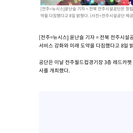
-12266초 전 >
[속보]원·달러 환율, 7.7원 내린 1416.1원 마감
[전주=뉴시스]윤난슬 기자 = 전북 전주시설공단은 창립
약을 다짐했다고 8일 밝혔다. (사진=전주시설공단 제공) 2
-12155초 전 >
[속보] 노원서 40.1도 관측…서울, 2018년 이후 첫 40도
-9245초 전 >
[속보]종합특검, '계엄 수용공간 확보' 신용해 前교정본부
-8118초 전 >
외신들도 주목한 韓축구 파문…"국민적 공분에 수사 재개"
[전주=뉴시스] 윤난슬 기자 = 전북 전주시설
-8089초 전 >
11시간 압수수색에 성접대 파문까지…'쑥대밭' 된 축구협
서비스 강화와 미래 도약을 다짐했다고 8일 
-7111초 전 >
[속보]규제합리화위원회 부위원장에 김태유 서울대 공대 
태 후임
-3469초 전 >
[속보]국힘 윤리위, '돌려차기 발언' 진종오·서범수 징계 
공단은 이날 전주월드컵경기장 3층 레드카펫 
20분 전 >
[속보] 7월 중국 수출 23.9%↑ 수입 27.5%↑…무역총액 25
사를 개최했다.
1시간 전 >
[속보]'채상병 순직 책임' 임성근, 항소심도 징역 3년