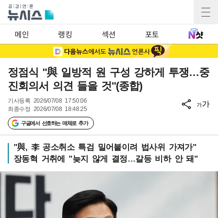
메인
랭킹
섹션
포토
정점식 "與 일방적 원 구성 강하게 투쟁…중
진회의서 의견 들을 것"(종합)
기사등록
2026/07/08 17:50:06
가
가
최종수정
2026/07/08 18:48:25
구글에서 선호하는 매체로 추가
"與, 李 공소취소 특검 밀어붙이려 법사위 가져가"
장동혁 거취에 "늦지 않게 결정…갈등 비하 안 돼"