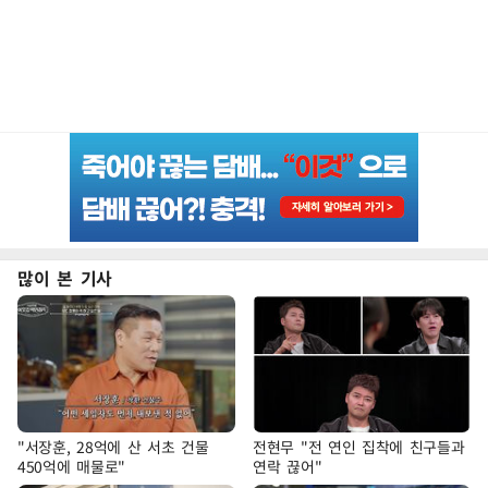
많이 본 기사
"서장훈, 28억에 산 서초 건물
전현무 "전 연인 집착에 친구들과
450억에 매물로"
연락 끊어"