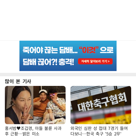
많이 본 기사
홍서범♥조갑경, 아들 불륜 사과
외국인 심판 성 접대 7경기 들여
후 근황…밝은 미소
다보니…한국 축구 '5승 2무'