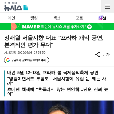
메인
랭킹
섹션
포토
정재왈 서울시향 대표 "프라하 개막 공연,
본격적인 평가 무대"
기사등록
2026/07/08 17:53:50
가
가
구글에서 선호하는 매체로 추가
내년 5월 12~13일 프라하 봄 국제음악축제 공연
"영광이면서도 부담도…서울시향이 유럽 문 깨는 사
례"
츠베덴 체제에 "흔들리지 않는 편안함…단원 신뢰 높
아"