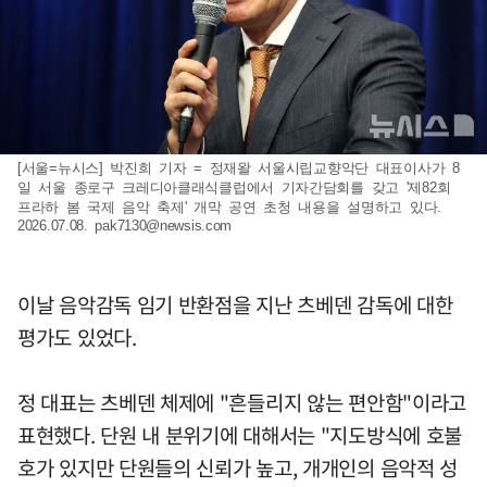
[서울=뉴시스] 박진희 기자 = 정재왈 서울시립교향악단 대표이사가 8
일 서울 종로구 크레디아클래식클럽에서 기자간담회를 갖고 '제82회
프라하 봄 국제 음악 축제' 개막 공연 초청 내용을 설명하고 있다.
2026.07.08.
pak7130@newsis.com
이날 음악감독 임기 반환점을 지난 츠베덴 감독에 대한
평가도 있었다.
정 대표는 츠베덴 체제에 "흔들리지 않는 편안함"이라고
표현했다. 단원 내 분위기에 대해서는 "지도방식에 호불
호가 있지만 단원들의 신뢰가 높고, 개개인의 음악적 성