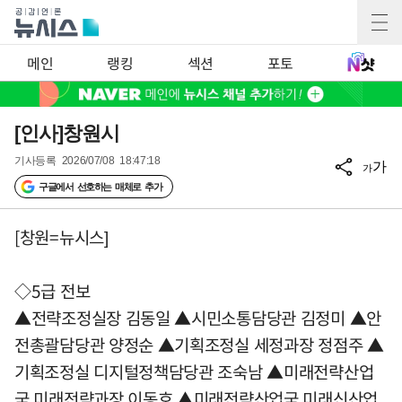
메인
랭킹
섹션
포토
[인사]창원시
기사등록
2026/07/08 18:47:18
가
가
구글에서 선호하는 매체로 추가
[창원=뉴시스]
◇5급 전보
▲전략조정실장 김동일 ▲시민소통담당관 김정미 ▲안
전총괄담당관 양정순 ▲기획조정실 세정과장 정점주 ▲
기획조정실 디지털정책담당관 조숙남 ▲미래전략산업
국 미래전략과장 이동호 ▲미래전략산업국 미래신산업