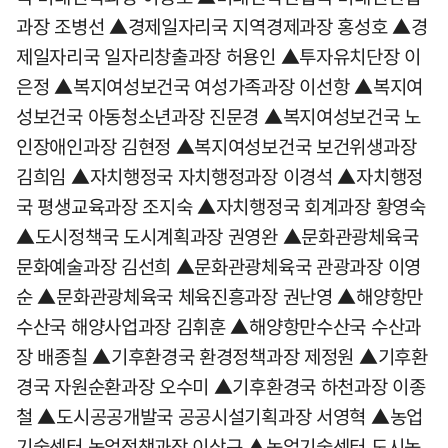
과장 조병선 ▲경제일자리국 지역경제과장 홍성호 ▲경
제일자리국 일자리창출과장 허용인 ▲투자유치단장 이
은정 ▲복지여성보건국 여성가족과장 이선항 ▲복지여
성보건국 아동청소년과장 진문경 ▲복지여성보건국 노
인장애인과장 김현정 ▲복지여성보건국 보건위생과장
김희임 ▲자치행정국 자치행정과장 이경석 ▲자치행정
국 평생교육과장 조지숙 ▲자치행정국 회계과장 황영숙
▲도시정책국 도시계획과장 권영완 ▲문화관광체육국
문화예술과장 김선희 ▲문화관광체육국 관광과장 이영
순 ▲문화관광체육국 체육진흥과장 권난영 ▲해양항만
수산국 해양사업과장 김휘훈 ▲해양항만수산국 수산과
장 배종칠 ▲기후환경국 환경정책과장 제정원 ▲기후환
경국 자원순환과장 오수미 ▲기후환경국 하천과장 이종
철 ▲도시공공개발국 공공시설기획과장 서영혁 ▲농업
기술센터 농업정책과장 이삼규 ▲농업기술센터 도시농