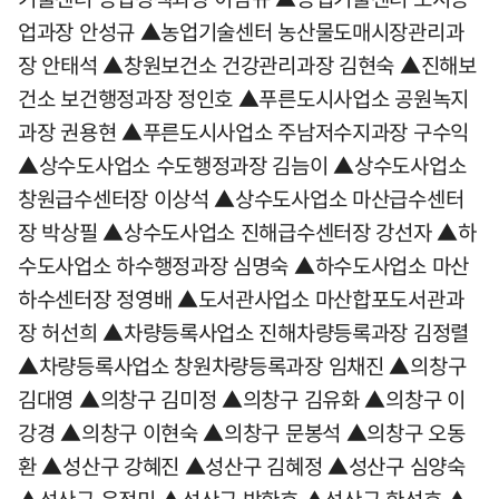
업과장 안성규 ▲농업기술센터 농산물도매시장관리과
장 안태석 ▲창원보건소 건강관리과장 김현숙 ▲진해보
건소 보건행정과장 정인호 ▲푸른도시사업소 공원녹지
과장 권용현 ▲푸른도시사업소 주남저수지과장 구수익
▲상수도사업소 수도행정과장 김늠이 ▲상수도사업소
창원급수센터장 이상석 ▲상수도사업소 마산급수센터
장 박상필 ▲상수도사업소 진해급수센터장 강선자 ▲하
수도사업소 하수행정과장 심명숙 ▲하수도사업소 마산
하수센터장 정영배 ▲도서관사업소 마산합포도서관과
장 허선희 ▲차량등록사업소 진해차량등록과장 김정렬
▲차량등록사업소 창원차량등록과장 임채진 ▲의창구
김대영 ▲의창구 김미정 ▲의창구 김유화 ▲의창구 이
강경 ▲의창구 이현숙 ▲의창구 문봉석 ▲의창구 오동
환 ▲성산구 강혜진 ▲성산구 김혜정 ▲성산구 심양숙