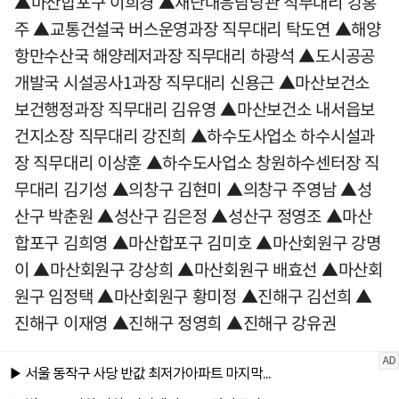
▲마산합포구 이희경 ▲재난대응담당관 직무대리 강홍
주 ▲교통건설국 버스운영과장 직무대리 탁도연 ▲해양
항만수산국 해양레저과장 직무대리 하광석 ▲도시공공
개발국 시설공사1과장 직무대리 신용근 ▲마산보건소
보건행정과장 직무대리 김유영 ▲마산보건소 내서읍보
건지소장 직무대리 강진희 ▲하수도사업소 하수시설과
장 직무대리 이상훈 ▲하수도사업소 창원하수센터장 직
무대리 김기성 ▲의창구 김현미 ▲의창구 주영남 ▲성
산구 박춘원 ▲성산구 김은정 ▲성산구 정영조 ▲마산
합포구 김희영 ▲마산합포구 김미호 ▲마산회원구 강명
이 ▲마산회원구 강상희 ▲마산회원구 배효선 ▲마산회
원구 임정택 ▲마산회원구 황미정 ▲진해구 김선희 ▲
진해구 이재영 ▲진해구 정영희 ▲진해구 강유권