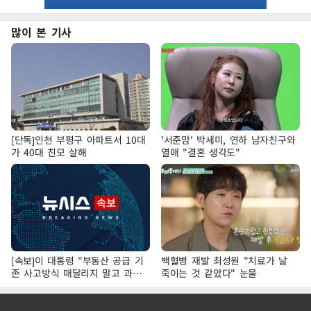
많이 본 기사
[단독]인천 부평구 아파트서 10대
'서준맘' 박세미, 연하 남자친구와
가 40대 친모 살해
열애 "결혼 생각도"
[속보]이 대통령 "부동산 공급 기
백혈병 재발 최성원 "치료가 날
존 사고방식 매달리지 말고 과감
죽이는 것 같았다" 눈물
히 실천"