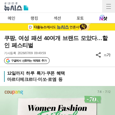
메인
랭킹
섹션
포토
쿠팡, 여성 패션 40여개 브랜드 모았다…할
인 페스티벌
기사등록
2026/07/09 09:49:59
가
가
구글에서 선호하는 매체로 추가
12일까지 하루 특가·쿠폰 혜택
마르디메크르디·미쏘·로엠 등