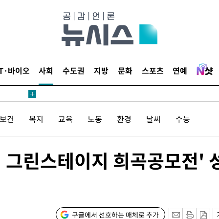
IT·바이오
사회
수도권
지방
문화
스포츠
연예
/보건
복지
교육
노동
환경
날씨
수능
회 그린스테이지 희곡공모전' 
구글에서 선호하는 매체로 추가