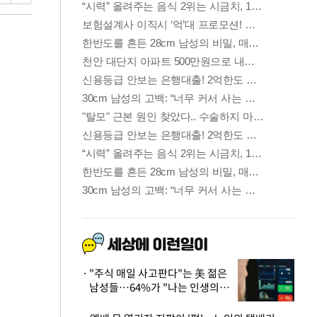
"주식 매일 사고판다"는 美 젊은
남성들…64%가 "나는 인생의
패배자“