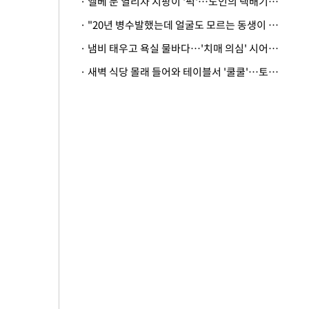
· 엘베 문 열리자 지팡이 '퍽'…노인의 택배기사 폭행 이유
· "20년 병수발했는데 얼굴도 모르는 동생이 유산 절반을"…배다른 형제 상속권 있을까
· 냄비 태우고 욕실 물바다…'치매 의심' 시어머니 검사 권유했다가 '날벼락'
· 새벽 식당 몰래 들어와 테이블서 '쿨쿨'…토사물 남기고 사라진 남성