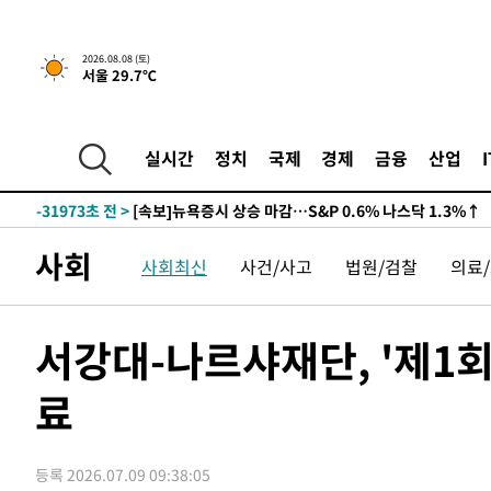
2026.08.08 (토)
서울 29.7℃
실시간
정치
국제
경제
금융
산업
-31973초 전 >
[속보]뉴욕증시 상승 마감…S&P 0.6% 나스닥 1.3%↑
사회
사회최신
사건/사고
법원/검찰
의료
서강대-나르샤재단, '제1
료
등록 2026.07.09 09:38:05