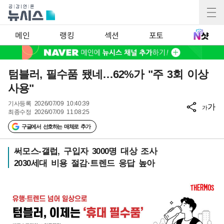
메인
랭킹
섹션
포토
텀블러, 필수품 됐네…62%가 "주 3회 이상
사용"
기사등록
2026/07/09 10:40:39
가
가
최종수정
2026/07/09 11:08:25
구글에서 선호하는 매체로 추가
써모스-갤럽, 구입자 3000명 대상 조사
2030세대 비용 절감·트렌드 응답 높아