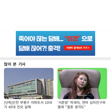
많이 본 기사
[단독]인천 부평구 아파트서 10대
'서준맘' 박세미, 연하 남자친구와
가 40대 친모 살해
열애 "결혼 생각도"