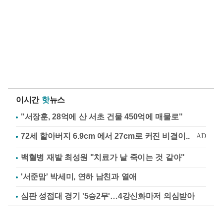
이시간
핫
뉴스
"서장훈, 28억에 산 서초 건물 450억에 매물로"
백혈병 재발 최성원 "치료가 날 죽이는 것 같아"
'서준맘' 박세미, 연하 남친과 열애
심판 성접대 경기 '5승2무'…4강신화마저 의심받아