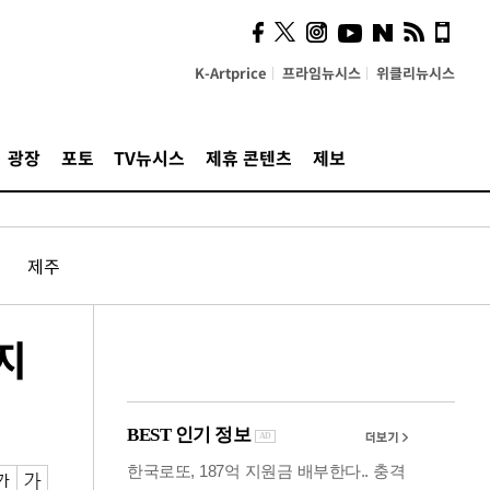
의견, 국토부·LH에 충실히
전달할 것"
K-Artprice
프라임뉴시스
위클리뉴시스
광장
포토
TV뉴시스
제휴 콘텐츠
제보
제주
지