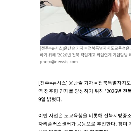
3시간 전 >
[속보]코스피, 301.88포인트(4.58%) 내린 6296.38 마감
3시간 전 >
[속보]원·달러 환율, 0.7원 내린 1423.8원 마감
3시간 전 >
"여기 떨어졌다"…다누리, 스페이스X 로켓 달 충돌 흔적 포착
4시간 전 >
손흥민, 5경기 연속골 실패…LAFC는 승부차기 끝 과달라하라
6시간 전 >
내일까지 39도 '펄펄'…기상청 "태풍 지나며 폭염 잠시 꺾인
[전주=뉴시스]윤난슬 기자 = 전북특별자치도교육청은 
하기 위해 '2026년 전북 직업계고 취업연계 기업탐방 
photo@newsis.com
[전주=뉴시스] 윤난슬 기자 = 전북특별자치
역 정주형 인재를 양성하기 위해 '2026년 
9일 밝혔다.
이번 사업은 도교육청을 비롯해 전북지방중
자리플러스센터가 공동으로 추진한다. 참여 기