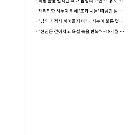
· 직장 불륜 발각된 40대 남성의 고민…"유포 동료 명예훼손·협박죄 고소 가능할까"
· 재취업한 시누이 위해 '조카 셔틀' 떠넘긴 남편…아내 "난 못한다"
· "남의 가정사 끼어들지 마"…시누이 불륜 덮으려는 남편에 억울한 아내
· "현관문 걷어차고 욕설 녹음 반복"…18개월 아기 키우는 집 뒤흔든 '앞집의 비극'