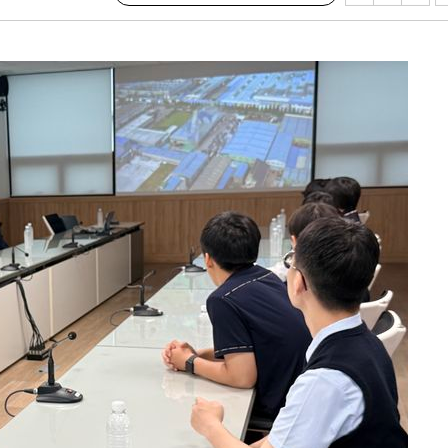
다"
수수색(종
4%↑
침 준수"
수수색
강화"
황'
의