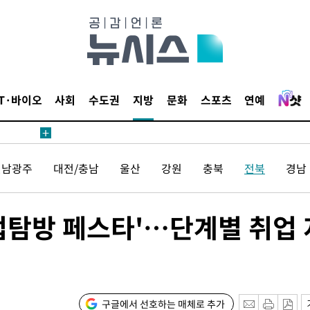
수수색
강화"
IT·바이오
사회
수도권
지방
문화
스포츠
연예
전남광주
대전/충남
울산
강원
충북
전북
경남
황'
의
업탐방 페스타'…단계별 취업 
구글에서 선호하는 매체로 추가
 격파