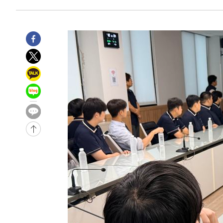
6시간 전 >
내일까지 39도 '펄펄'…기상청 "태풍 지나며 폭염 잠시 꺾인
-14815초 전 >
'월드컵 탈락 후폭풍' 축구협회…11시간 걸린 초유의 압
합)
-14251초 전 >
[속보] 뉴욕증시, 혼조 출발…나스닥 0.3%↓, 다우 0.1
-13044초 전 >
축구협회, 15년 전 심판 성 접대 파문에 "현재는 내부 지
-11729초 전 >
경찰, '홍명보는 2순위' 결론냈던 스포츠윤리센터도 압
44분 전 >
[속보]합참 "北 발사체는 단거리탄도미사일…감시·경계태세 
48분 전 >
日방위성, 北이 동해로 쏜 발사체는 탄도미사일 가능성
1시간 전 >
[속보] SKT, 에이닷 서비스 장애 발생…"원인 파악 중"
1시간 전 >
[속보]합참 "북, 동해상으로 미상 발사체 발사"
1시간 전 >
'낮 최고 39도' 불볕더위…한밤 열대야도 계속[내일날씨]
1시간 전 >
[속보]7~9일 프로야구 3연전도 폭염 취소…11일 재개
1시간 전 >
"韓 외환시장 개입 관측 배경엔 美의 대한국 무역적자 있어"
1시간 전 >
'월드컵 탈락 후폭풍' 축구협회…초유의 압수수색에 '충격·당
1시간 전 >
서울 낮 37.9도, 올여름 최고치 경신…영등포 순간 '40도'
1시간 전 >
[속보]종합특검, 대검 추가 압수수색…내란 중요임무종사 혐
2시간 전 >
[속보]코스닥, 800p 회복…0.26% 오른 801.67 마감