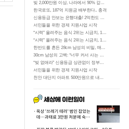
옥상 '쓰레기 테러' 범인 잡았는
데…과태료 3만원 처분에 숙박업
주 허탈