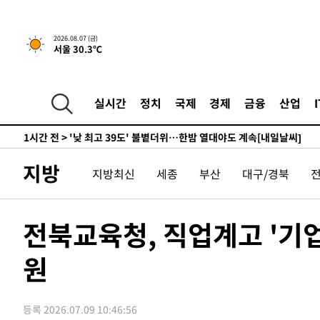
-11709초 전 >
경찰, '홍명보는 2순위' 결론냈던 스포츠윤리센터도 압
44분 전 >
[속보]합참 "北 발사체는 단거리탄도미사일…감시·경계태세 
2026.08.07 (금)
서울 30.3℃
49분 전 >
日방위성, 北이 동해로 쏜 발사체는 탄도미사일 가능성
1시간 전 >
[속보] SKT, 에이닷 서비스 장애 발생…"원인 파악 중"
1시간 전 >
[속보]합참 "북, 동해상으로 미상 발사체 발사"
실시간
정치
국제
경제
금융
산업
1시간 전 >
'낮 최고 39도' 불볕더위…한밤 열대야도 계속[내일날씨]
1시간 전 >
[속보]7~9일 프로야구 3연전도 폭염 취소…11일 재개
1시간 전 >
"韓 외환시장 개입 관측 배경엔 美의 대한국 무역적자 있어"
지방
지방최신
세종
부산
대구/경북
1시간 전 >
'월드컵 탈락 후폭풍' 축구협회…초유의 압수수색에 '충격·당
1시간 전 >
서울 낮 37.9도, 올여름 최고치 경신…영등포 순간 '40도'
1시간 전 >
[속보]종합특검, 대검 추가 압수수색…내란 중요임무종사 혐
전북교육청, 직업계고 '기
2시간 전 >
[속보]코스닥, 800p 회복…0.26% 오른 801.67 마감
원
3시간 전 >
[속보]코스피, 301.88포인트(4.58%) 내린 6296.38 마감
3시간 전 >
[속보]원·달러 환율, 0.7원 내린 1423.8원 마감
3시간 전 >
"여기 떨어졌다"…다누리, 스페이스X 로켓 달 충돌 흔적 포착
등록 2026.07.09 10:46:56
4시간 전 >
손흥민, 5경기 연속골 실패…LAFC는 승부차기 끝 과달라하라