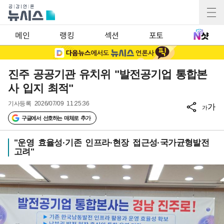
메인
랭킹
섹션
포토
진주 공공기관 유치위 "발전공기업 통합본
사 입지 최적"
기사등록
2026/07/09 11:25:36
가
가
구글에서 선호하는 매체로 추가
"운영 효율성·기존 인프라·현장 접근성·국가균형발전
고려"