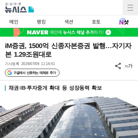
메인
랭킹
섹션
포토
iM증권, 1500억 신종자본증권 발행…자기자
본 1.29조원대로
기사등록
2026/07/09 11:16:41
가
가
구글에서 선호하는 매체로 추가
채권·IB·투자중개 확대 등 성장동력 확보