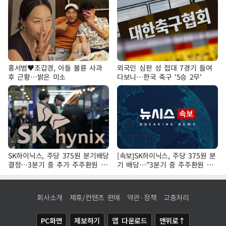
홍서범♥조갑경, 아들 불륜 사과
외국인 심판 성 접대 7경기 들여
후 근황…밝은 미소
다보니…한국 축구 '5승 2무'
SK하이닉스, 주당 375원 분기배당
[속보]SK하이닉스, 주당 375원 분
결정…3분기 중 추가 주주환원 발
기 배당…"3분기 중 주주환원 방
표
안 확정"
회사소개
제휴/컨텐츠 판매
약관·정책
고충처리
PC화면
제보하기
앱 다운로드
맨위로↑